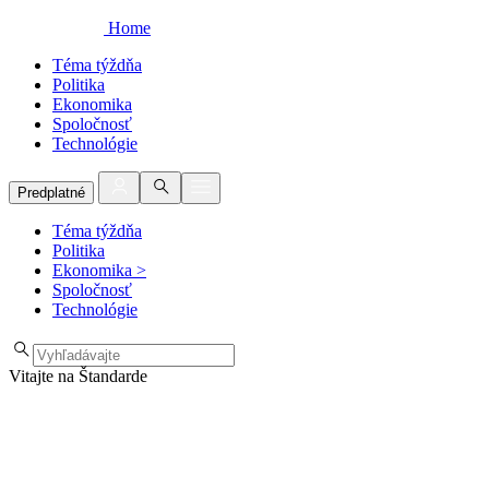
Home
Téma týždňa
Politika
Ekonomika
Spoločnosť
Technológie
Predplatné
Téma týždňa
Politika
Ekonomika
>
Spoločnosť
Technológie
Vitajte na Štandarde