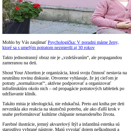
Mohlo by Vás zaujímať
Psychologička: V poradni máme ženy,
ktoré sa s umelým potratom nezmierili aj 30 rokov
Takto jednostranný obraz nie je „vzdelávaním“, ale propagandou
zameranou na deti.
Shout Your Abortion je organizácia, ktorá svoju činnosť nestavia na
neutrálnu rovinu diskusie. Otvorene vyhlasuje, že jej cieľom je
potraty „normalizovať“, aktívne podporovať a organizovať
infraštruktúru okolo nich – od propagácie potratových tabletiek po
udržiavanie kliník.
Takáto misia je ideologická, nie edukačná. Preto ani kniha pre deti
nevznikla ako reakcia na skutočnú potrebu, ale ako ďalší krok v
snahe preformátovať kultúrne chápanie nenarodeného života.
Farebné ilustrácie, jemný akvarelový štýl a infantilná estetika sú
starostlivo vybrané nástroje. Majú vyvolať dojem neškodnosti a