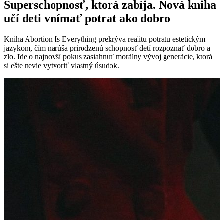
Superschopnosť, ktorá zabíja. Nová kniha
učí deti vnímať potrat ako dobro
Kniha Abortion Is Everything prekrýva realitu potratu estetickým
jazykom, čím narúša prirodzenú schopnosť detí rozpoznať dobro a
zlo. Ide o najnovší pokus zasiahnuť morálny vývoj generácie, ktorá
si ešte nevie vytvoriť vlastný úsudok.