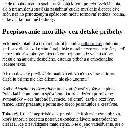
nejde o náhodu ani o snahu riešiť objektívnu potrebu vzdelávania,
ale o premyslenú stratégiu zasiahnuť etické myslenie dieťaťa ešte
skôr, než ho prirodzeným spôsobom môžu formovať rodičia, rodina,
cirkev či komunitné hodnoty.
Prepisovanie morálky cez detské príbehy
Vek medzi piatimi a ôsmimi rokmi je podľa
odborníkov
obdobím,
keď sa v dieťati zakoreňujú najhlbšie morálne vzorce. Je to čas, keď
nerozumie abstraktným bioetickým pojmom, ale veľmi citlivo
reaguje na autoritu dospelého, estetiku príbehu a emocionálne
ladenie textu.
Ak mu dospelý predloží dramatickú etickú tému v hravej forme,
dieťa ju prijme nie ako dilemu, ale ako „normu“.
Kniha
Abortion Is Everything
túto skutočnosť využíva naplno.
Predkladá tému potratu spôsobom, ktorý je deťom prirodzene
sympatický – cez farebné ilustrácie, príjemný jazyk a pozitívny
rámec, ktorý prezentuje potrat ako niečo posilňujúce a kreatívne.
Takto však dieťa neprichádza k pravde, ale k skreslenému obrazu,
ktorý ignoruje podstatu potratu: ukončenie života nenarodeného
dieťaťa. Ide o zavádzanie maloletého. Nie o jeho vzdelávanie, ale o