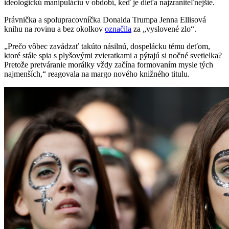
ideologickú manipuláciu v období, keď je dieťa najzraniteľnejšie.
Právnička a spolupracovníčka Donalda Trumpa Jenna Ellisová
knihu na rovinu a bez okolkov
označila
za „vyslovené zlo“.
„Prečo vôbec zavádzať takúto násilnú, dospelácku tému deťom,
ktoré stále spia s plyšovými zvieratkami a pýtajú si nočné svetielka?
Pretože pretváranie morálky vždy začína formovaním mysle tých
najmenších,“ reagovala na margo nového knižného titulu.