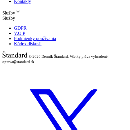
Kontakty
Služby
Služby
GDPR
V.O.P
Podmienky používania
Kódex diskusií
© 2026
Denník Štandard, Všetky práva vyhradené |
oprava@standard.sk