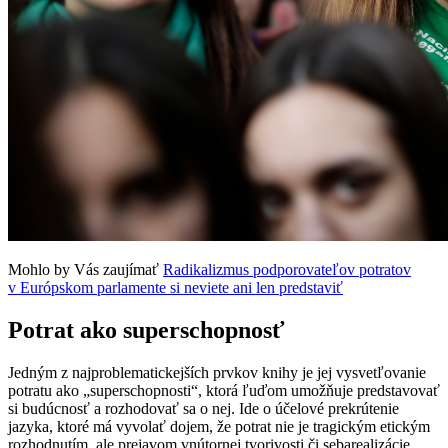
Mohlo by Vás zaujímať
Radikalizmus podporovateľov potratov
v Európskom parlamente si neviete ani len predstaviť
Potrat ako superschopnosť
Jedným z najproblematickejších prvkov knihy je jej vysvetľovanie
potratu ako „superschopnosti“, ktorá ľuďom umožňuje predstavovať
si budúcnosť a rozhodovať sa o nej. Ide o účelové prekrútenie
jazyka, ktoré má vyvolať dojem, že potrat nie je tragickým etickým
rozhodnutím, ale prejavom vnútornej tvorivosti či sebarealizácie.