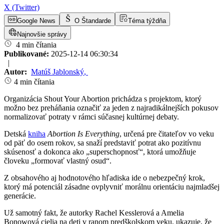
X (Twitter)
Google News
O Štandarde
Téma týždňa
Najnovšie správy
4 min čítania
Publikované:
2025-12-14 06:30:34
|
Autor:
Matúš Jablonský
,
4 min čítania
Organizácia Shout Your Abortion prichádza s projektom, ktorý
možno bez preháňania označiť za jeden z najradikálnejších pokusov
normalizovať potraty v rámci súčasnej kultúrnej debaty.
Detská
kniha
Abortion Is Everything
, určená pre čitateľov vo veku
od päť do osem rokov, sa snaží predstaviť potrat ako pozitívnu
skúsenosť a dokonca ako „superschopnosť“, ktorá umožňuje
človeku „formovať vlastný osud“.
Z obsahového aj hodnotového hľadiska ide o nebezpečný krok,
ktorý má potenciál zásadne ovplyvniť morálnu orientáciu najmladšej
generácie.
Už samotný fakt, že autorky Rachel Kesslerová a Amelia
Bonowová cielia na deti v ranom predškolskom veku, ukazuje, že