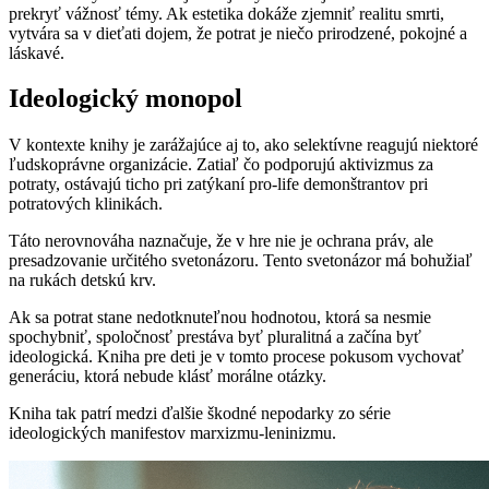
prekryť vážnosť témy. Ak estetika dokáže zjemniť realitu smrti,
vytvára sa v dieťati dojem, že potrat je niečo prirodzené, pokojné a
láskavé.
Ideologický monopol
V kontexte knihy je zarážajúce aj to, ako selektívne reagujú niektoré
ľudskoprávne organizácie. Zatiaľ čo podporujú aktivizmus za
potraty, ostávajú ticho pri zatýkaní pro-life demonštrantov pri
potratových klinikách.
Táto nerovnováha naznačuje, že v hre nie je ochrana práv, ale
presadzovanie určitého svetonázoru. Tento svetonázor má bohužiaľ
na rukách detskú krv.
Ak sa potrat stane nedotknuteľnou hodnotou, ktorá sa nesmie
spochybniť, spoločnosť prestáva byť pluralitná a začína byť
ideologická. Kniha pre deti je v tomto procese pokusom vychovať
generáciu, ktorá nebude klásť morálne otázky.
Kniha tak patrí medzi ďalšie škodné nepodarky zo série
ideologických manifestov marxizmu-leninizmu.