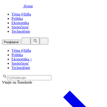
Home
Téma týždňa
Politika
Ekonomika
Spoločnosť
Technológie
Predplatné
Téma týždňa
Politika
Ekonomika
>
Spoločnosť
Technológie
Vitajte na Štandarde