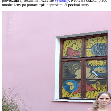
potvrdzujú aj sekulárne nezávislé
výskumy
. Neotvára otázku, prečo
mnohé ženy po potrate trpia depresiami či pocitmi straty.