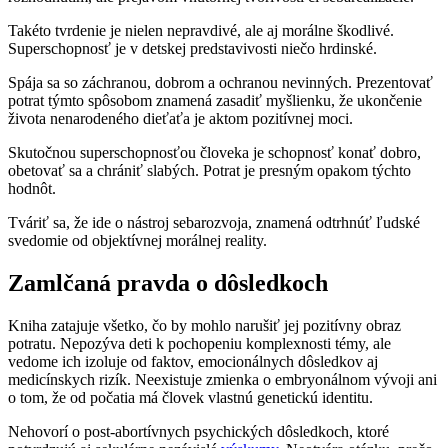
Takéto tvrdenie je nielen nepravdivé, ale aj morálne škodlivé.
Superschopnosť je v detskej predstavivosti niečo hrdinské.
Spája sa so záchranou, dobrom a ochranou nevinných. Prezentovať
potrat týmto spôsobom znamená zasadiť myšlienku, že ukončenie
života nenarodeného dieťaťa je aktom pozitívnej moci.
Skutočnou superschopnosťou človeka je schopnosť konať dobro,
obetovať sa a chrániť slabých. Potrat je presným opakom týchto
hodnôt.
Tváriť sa, že ide o nástroj sebarozvoja, znamená odtrhnúť ľudské
svedomie od objektívnej morálnej reality.
Zamlčaná pravda o dôsledkoch
Kniha zatajuje všetko, čo by mohlo narušiť jej pozitívny obraz
potratu. Nepozýva deti k pochopeniu komplexnosti témy, ale
vedome ich izoluje od faktov, emocionálnych dôsledkov aj
medicínskych rizík. Neexistuje zmienka o embryonálnom vývoji ani
o tom, že od počatia má človek vlastnú genetickú identitu.
Nehovorí o post-abortívnych psychických dôsledkoch, ktoré