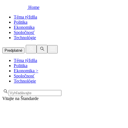
Home
Téma týždňa
Politika
Ekonomika
Spoločnosť
Technológie
Predplatné
Téma týždňa
Politika
Ekonomika
>
Spoločnosť
Technológie
Vitajte na Štandarde