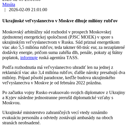
Minúta
|
2026-02-09 21:01:00
Ukrajinské veľvyslanectvo v Moskve dlhuje milióny rubľov
Moskovský arbitrážny súd rozhodol v prospech Moskovskej
zjednotenej energetickej spoločnosti (PJSC MOEK) v spore s
ukrajinským veľvyslanectvom v Rusku. Súd priznal energetikom
viac ako 5,5 milióna rubľov, teda takmer 60-tisíc eur, za nezaplatené
dodávky energie, pričom suma zahŕňa dlh, penále, pokuty aj štátny
poplatok,
informuje
ruská agentúra TASS.
Podľa rozhodnutia má veľvyslanectvo uhradiť len na jednej z
reklamácií viac ako 3,4 milióna rubľov, ďalšie nároky presahujú dva
milióny. Prípad pôsobí paradoxne, keďže budova ukrajinského
veľvyslanectva v Moskve je od februára 2022 prázdna.
Po začiatku vojny Rusko evakuovalo svojich diplomatov z Ukrajiny
a Kyjev následne jednostranne prerušil diplomatické vzťahy s
Moskvou.
Ukrajinské ministerstvo zahraničných vecí vtedy oznámilo
evakuáciu personálu a odvtedy zostávajú ambasády na oboch
stranách neobsadené.