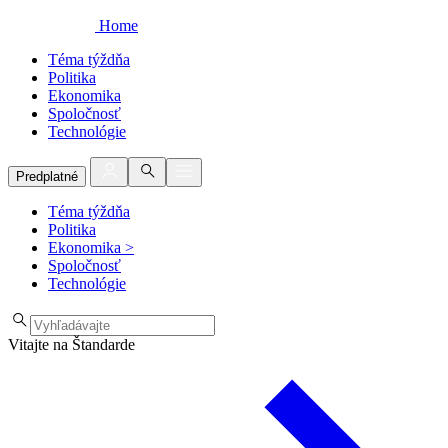
Home
Téma týždňa
Politika
Ekonomika
Spoločnosť
Technológie
Predplatné
Téma týždňa
Politika
Ekonomika
>
Spoločnosť
Technológie
Vitajte na Štandarde