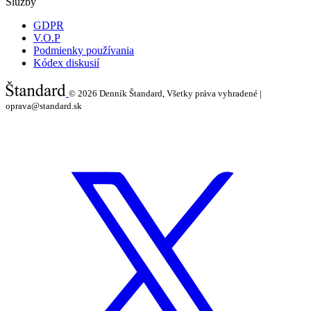
Služby
GDPR
V.O.P
Podmienky používania
Kódex diskusií
© 2026
Denník Štandard, Všetky práva vyhradené |
oprava@standard.sk