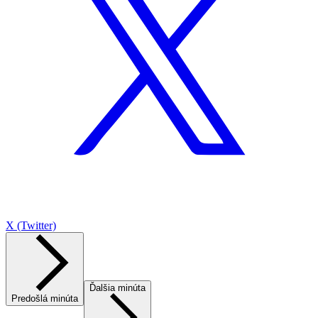
X (Twitter)
Ďalšia minúta
Predošlá minúta