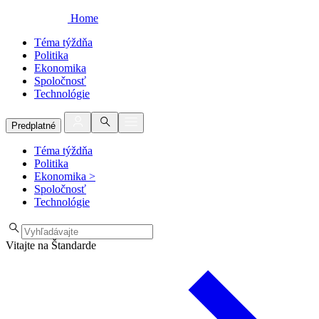
Home
Téma týždňa
Politika
Ekonomika
Spoločnosť
Technológie
Predplatné
Téma týždňa
Politika
Ekonomika
>
Spoločnosť
Technológie
Vitajte na Štandarde