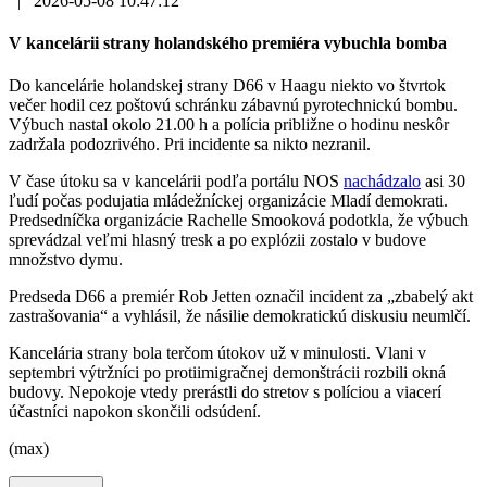
|
2026-05-08 10:47:12
V kancelárii strany holandského premiéra vybuchla bomba
Do kancelárie holandskej strany D66 v Haagu niekto vo štvrtok
večer hodil cez poštovú schránku zábavnú pyrotechnickú bombu.
Výbuch nastal okolo 21.00 h a polícia približne o hodinu neskôr
zadržala podozrivého. Pri incidente sa nikto nezranil.
V čase útoku sa v kancelárii podľa portálu NOS
nachádzalo
asi 30
ľudí počas podujatia mládežníckej organizácie Mladí demokrati.
Predsedníčka organizácie Rachelle Smooková podotkla, že výbuch
sprevádzal veľmi hlasný tresk a po explózii zostalo v budove
množstvo dymu.
Predseda D66 a premiér Rob Jetten označil incident za „zbabelý akt
zastrašovania“ a vyhlásil, že násilie demokratickú diskusiu neumlčí.
Kancelária strany bola terčom útokov už v minulosti. Vlani v
septembri výtržníci po protiimigračnej demonštrácii rozbili okná
budovy. Nepokoje vtedy prerástli do stretov s políciou a viacerí
účastníci napokon skončili odsúdení.
(max)