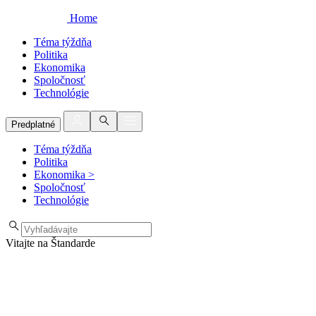
Home
Téma týždňa
Politika
Ekonomika
Spoločnosť
Technológie
Predplatné
Téma týždňa
Politika
Ekonomika
>
Spoločnosť
Technológie
Vitajte na Štandarde