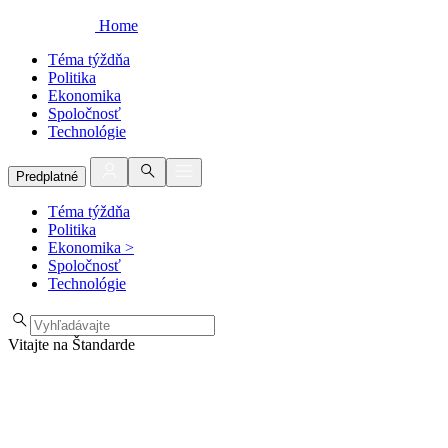
Home
Téma týždňa
Politika
Ekonomika
Spoločnosť
Technológie
Predplatné
Téma týždňa
Politika
Ekonomika
>
Spoločnosť
Technológie
Vitajte na Štandarde