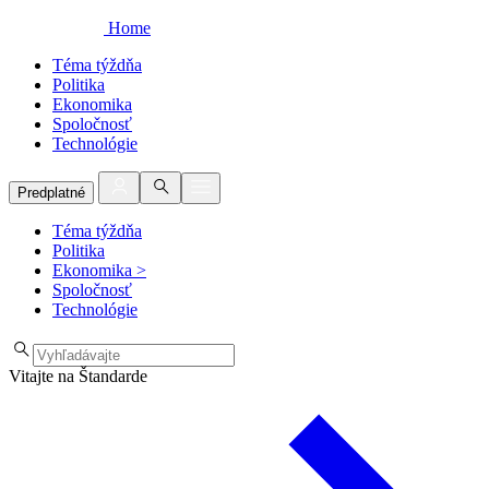
Home
Téma týždňa
Politika
Ekonomika
Spoločnosť
Technológie
Predplatné
Téma týždňa
Politika
Ekonomika
>
Spoločnosť
Technológie
Vitajte na Štandarde