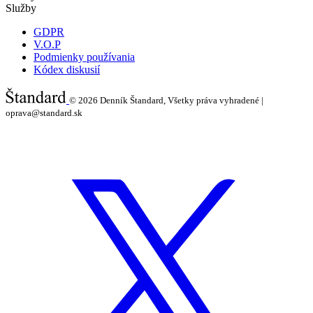
Služby
GDPR
V.O.P
Podmienky používania
Kódex diskusií
© 2026
Denník Štandard, Všetky práva vyhradené |
oprava@standard.sk