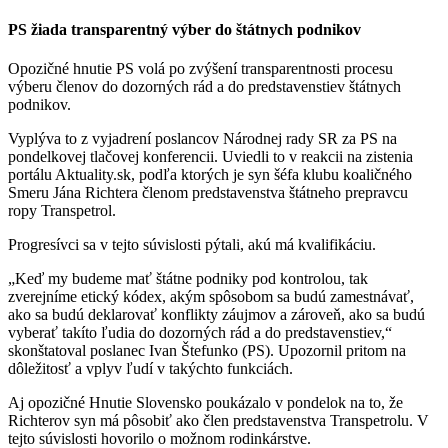
PS žiada transparentný výber do štátnych podnikov
Opozičné hnutie PS volá po zvýšení transparentnosti procesu
výberu členov do dozorných rád a do predstavenstiev štátnych
podnikov.
Vyplýva to z vyjadrení poslancov Národnej rady SR za PS na
pondelkovej tlačovej konferencii. Uviedli to v reakcii na zistenia
portálu Aktuality.sk, podľa ktorých je syn šéfa klubu koaličného
Smeru Jána Richtera členom predstavenstva štátneho prepravcu
ropy Transpetrol.
Progresívci sa v tejto súvislosti pýtali, akú má kvalifikáciu.
„Keď my budeme mať štátne podniky pod kontrolou, tak
zverejníme etický kódex, akým spôsobom sa budú zamestnávať,
ako sa budú deklarovať konflikty záujmov a zároveň, ako sa budú
vyberať takíto ľudia do dozorných rád a do predstavenstiev,“
skonštatoval poslanec Ivan Štefunko (PS). Upozornil pritom na
dôležitosť a vplyv ľudí v takýchto funkciách.
Aj opozičné Hnutie Slovensko poukázalo v pondelok na to, že
Richterov syn má pôsobiť ako člen predstavenstva Transpetrolu. V
tejto súvislosti hovorilo o možnom rodinkárstve.