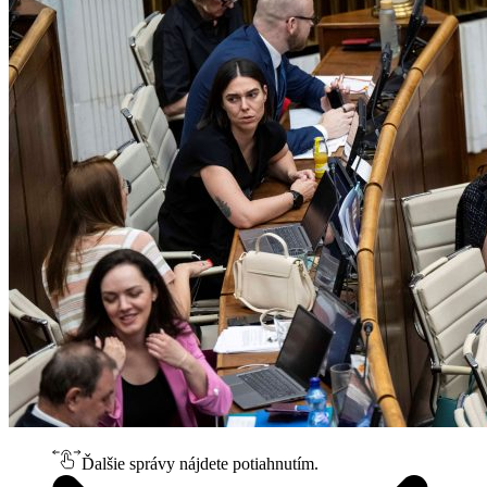
Ďalšie správy nájdete potiahnutím.