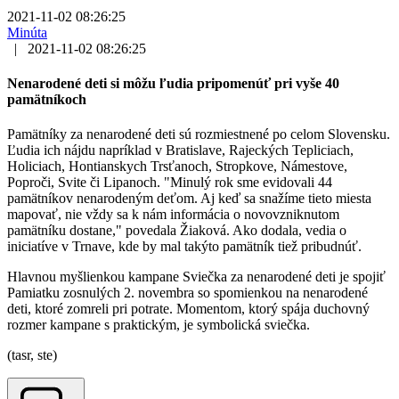
2021-11-02 08:26:25
Minúta
|
2021-11-02 08:26:25
Nenarodené deti si môžu ľudia pripomenúť pri vyše 40
pamätníkoch
Pamätníky za nenarodené deti sú rozmiestnené po celom Slovensku.
Ľudia ich nájdu napríklad v Bratislave, Rajeckých Tepliciach,
Holiciach, Hontianskych Trsťanoch, Stropkove, Námestove,
Poproči, Svite či Lipanoch. "Minulý rok sme evidovali 44
pamätníkov nenarodeným deťom. Aj keď sa snažíme tieto miesta
mapovať, nie vždy sa k nám informácia o novovzniknutom
pamätníku dostane," povedala Žiaková. Ako dodala, vedia o
iniciatíve v Trnave, kde by mal takýto pamätník tiež pribudnúť.
Hlavnou myšlienkou kampane Sviečka za nenarodené deti je spojiť
Pamiatku zosnulých 2. novembra so spomienkou na nenarodené
deti, ktoré zomreli pri potrate. Momentom, ktorý spája duchovný
rozmer kampane s praktickým, je symbolická sviečka.
(tasr, ste)