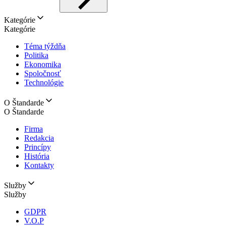
Kategórie
Kategórie
Téma týždňa
Politika
Ekonomika
Spoločnosť
Technológie
O Štandarde
O Štandarde
Firma
Redakcia
Princípy
História
Kontakty
Služby
Služby
GDPR
V.O.P