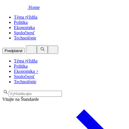
Home
Téma týždňa
Politika
Ekonomika
Spoločnosť
Technológie
Predplatné
Téma týždňa
Politika
Ekonomika
>
Spoločnosť
Technológie
Vitajte na Štandarde