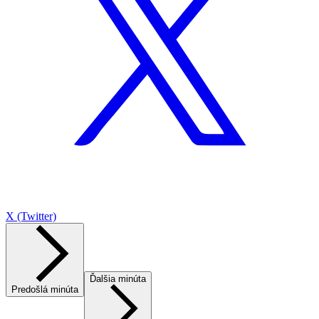
X (Twitter)
Ďalšia minúta
Predošlá minúta