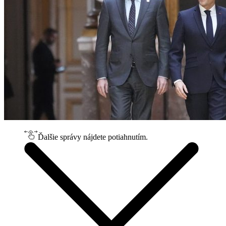
Ďalšie správy nájdete potiahnutím.