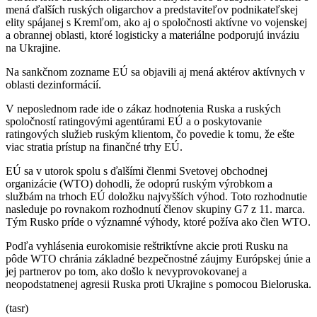
mená ďalších ruských oligarchov a predstaviteľov podnikateľskej
elity spájanej s Kremľom, ako aj o spoločnosti aktívne vo vojenskej
a obrannej oblasti, ktoré logisticky a materiálne podporujú inváziu
na Ukrajine.
Na sankčnom zozname EÚ sa objavili aj mená aktérov aktívnych v
oblasti dezinformácií.
V neposlednom rade ide o zákaz hodnotenia Ruska a ruských
spoločností ratingovými agentúrami EÚ a o poskytovanie
ratingových služieb ruským klientom, čo povedie k tomu, že ešte
viac stratia prístup na finančné trhy EÚ.
EÚ sa v utorok spolu s ďalšími členmi Svetovej obchodnej
organizácie (WTO) dohodli, že odoprú ruským výrobkom a
službám na trhoch EÚ doložku najvyšších výhod. Toto rozhodnutie
nasleduje po rovnakom rozhodnutí členov skupiny G7 z 11. marca.
Tým Rusko príde o významné výhody, ktoré požíva ako člen WTO.
Podľa vyhlásenia eurokomisie reštriktívne akcie proti Rusku na
pôde WTO chránia základné bezpečnostné záujmy Európskej únie a
jej partnerov po tom, ako došlo k nevyprovokovanej a
neopodstatnenej agresii Ruska proti Ukrajine s pomocou Bieloruska.
(tasr)