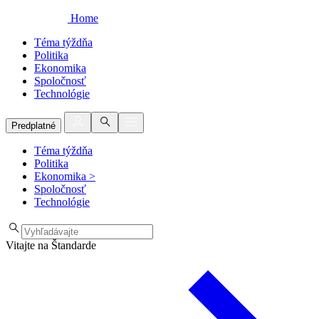
Home
Téma týždňa
Politika
Ekonomika
Spoločnosť
Technológie
Predplatné
Téma týždňa
Politika
Ekonomika
>
Spoločnosť
Technológie
Vitajte na Štandarde