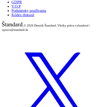
GDPR
V.O.P
Podmienky používania
Kódex diskusií
© 2026
Denník Štandard, Všetky práva vyhradené |
oprava@standard.sk