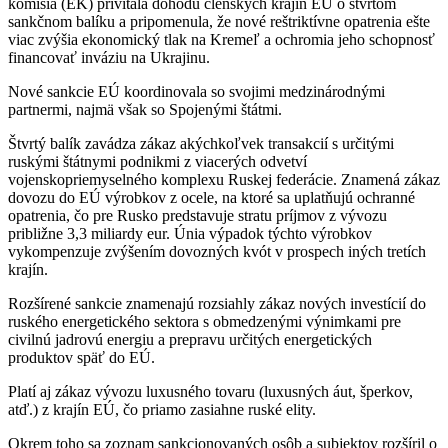
komisia (EK) privítala dohodu členských krajín EÚ o štvrtom
sankčnom balíku a pripomenula, že nové reštriktívne opatrenia ešte
viac zvýšia ekonomický tlak na Kremeľ a ochromia jeho schopnosť
financovať inváziu na Ukrajinu.
Nové sankcie EÚ koordinovala so svojimi medzinárodnými
partnermi, najmä však so Spojenými štátmi.
Štvrtý balík zavádza zákaz akýchkoľvek transakcií s určitými
ruskými štátnymi podnikmi z viacerých odvetví
vojenskopriemyselného komplexu Ruskej federácie. Znamená zákaz
dovozu do EÚ výrobkov z ocele, na ktoré sa uplatňujú ochranné
opatrenia, čo pre Rusko predstavuje stratu príjmov z vývozu
približne 3,3 miliardy eur. Únia výpadok týchto výrobkov
vykompenzuje zvýšením dovozných kvót v prospech iných tretích
krajín.
Rozšírené sankcie znamenajú rozsiahly zákaz nových investícií do
ruského energetického sektora s obmedzenými výnimkami pre
civilnú jadrovú energiu a prepravu určitých energetických
produktov späť do EÚ.
Platí aj zákaz vývozu luxusného tovaru (luxusných áut, šperkov,
atď.) z krajín EÚ, čo priamo zasiahne ruské elity.
Okrem toho sa zoznam sankcionovaných osôb a subjektov rozšíril o