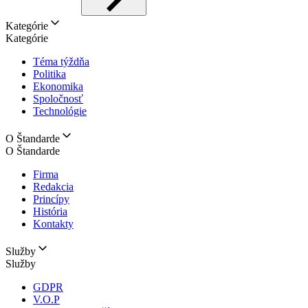
Kategórie
Kategórie
Téma týždňa
Politika
Ekonomika
Spoločnosť
Technológie
O Štandarde
O Štandarde
Firma
Redakcia
Princípy
História
Kontakty
Služby
Služby
GDPR
V.O.P