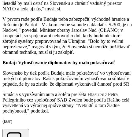
lietadlá by mali ostať na Slovensku a chrániť vzdušný priestor
NATO a teda aj nás," myslí si.
V prvom rade podľa Budaja treba zabezpečiť východné hranice a
riešením je Patriot. "V akom tempe sa bude nakladať s S-300, je na
Naďovi," povedal. Minister obrany Jaroslav Naď (OĽANO) v
kooperácii so spojencami nehovorí o dni, kedy budú niektoré
zbrojné systémy prepravované na Ukrajinu. "Bolo by to veľmi
neprezieravé," reagoval s tým, že Slovensko si nemôže požičiavať
obrannú techniku, musí si ju zakúpiť.
Budaj: Vyhosťovanie diplomatov by malo pokračovať
Slovensko by tiež podľa Budaja malo pokračovať vo vyhosťovaní
ruských diplomatov. Raši s pokračovaním vyhosťovania súhlasí v
prípade, že by sa zistilo, že diplomati vykonávali činnosť proti SR.
Situácia s využívaním auta a šoféra pre šéfa Hlasu-SD Petra
Pellegriniho cez spoločnosť SAD Zvolen bude podľa Rašiho celá
vysvetlená vo výročnej správe strany. "Nebudú o tom žiadne
pochybnosti," podotkol.
(tasr)