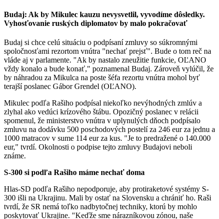
Budaj: Ak by Mikulec kauzu nevysvetlil, vyvodíme dôsledky.
Vyhosťovanie ruských diplomatov by malo pokračovať
Budaj si chce celú situáciu o podpísaní zmluvy so súkromnými
spoločnosťami rezortom vnútra "nechať prejsť". Bude o tom reč na
vláde aj v parlamente. "Ak by nastalo zneužitie funkcie, OĽANO
vždy konalo a bude konať," poznamenal Budaj. Zároveň vylúčil, že
by náhradou za Mikulca na poste šéfa rezortu vnútra mohol byť
terajší poslanec Gábor Grendel (OĽANO).
Mikulec podľa Rašiho podpísal niekoľko nevýhodných zmlúv a
zlyhal ako vedúci krízového štábu. Opozičný poslanec v relácii
spomenul, že ministerstvo vnútra v uplynulých dňoch podpísalo
zmluvu na dodávku 500 poschodových postelí za 246 eur za jednu a
1000 matracov v sume 114 eur za kus. "Je to predražené o 140.000
eur," tvrdí. Okolnosti o podpise tejto zmluvy Budajovi neboli
známe.
S-300 si podľa Rašiho máme nechať doma
Hlas-SD podľa Rašiho nepodporuje, aby protiraketové systémy S-
300 išli na Ukrajinu. Mali by ostať na Slovensku a chrániť ho. Raši
tvrdí, že SR nemá toľko nadbytočnej techniky, ktorú by mohlo
poskytovať Ukrajine. "Keďže sme nárazníkovou zónou, naše