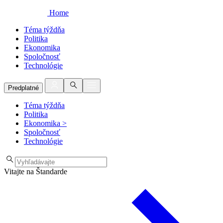
Home
Téma týždňa
Politika
Ekonomika
Spoločnosť
Technológie
Predplatné
Téma týždňa
Politika
Ekonomika
>
Spoločnosť
Technológie
Vitajte na Štandarde