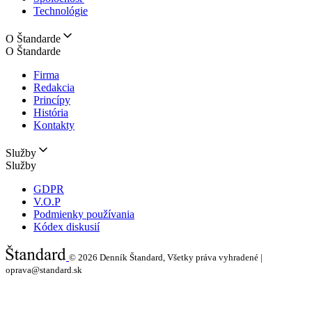
Technológie
O Štandarde
O Štandarde
Firma
Redakcia
Princípy
História
Kontakty
Služby
Služby
GDPR
V.O.P
Podmienky používania
Kódex diskusií
© 2026
Denník Štandard, Všetky práva vyhradené |
oprava@standard.sk