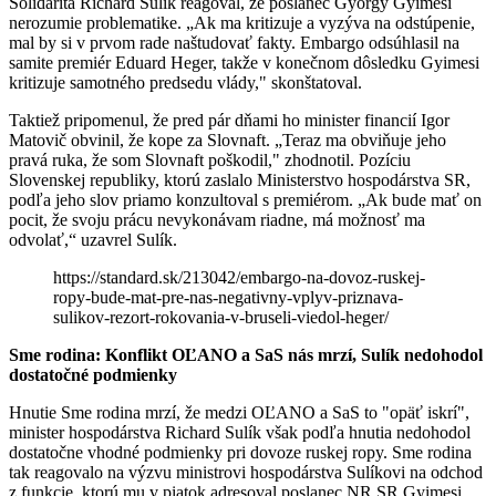
Solidarita Richard Sulik reagoval, že poslanec György Gyimesi
nerozumie problematike. „Ak ma kritizuje a vyzýva na odstúpenie,
mal by si v prvom rade naštudovať fakty. Embargo odsúhlasil na
samite premiér Eduard Heger, takže v konečnom dôsledku Gyimesi
kritizuje samotného predsedu vlády," skonštatoval.
Taktiež pripomenul, že pred pár dňami ho minister financií Igor
Matovič obvinil, že kope za Slovnaft. „Teraz ma obviňuje jeho
pravá ruka, že som Slovnaft poškodil," zhodnotil. Pozíciu
Slovenskej republiky, ktorú zaslalo Ministerstvo hospodárstva SR,
podľa jeho slov priamo konzultoval s premiérom. „Ak bude mať on
pocit, že svoju prácu nevykonávam riadne, má možnosť ma
odvolať,“ uzavrel Sulík.
https://standard.sk/213042/embargo-na-dovoz-ruskej-
ropy-bude-mat-pre-nas-negativny-vplyv-priznava-
sulikov-rezort-rokovania-v-bruseli-viedol-heger/
Sme rodina: Konflikt OĽANO a SaS nás mrzí, Sulík nedohodol
dostatočné podmienky
Hnutie Sme rodina mrzí, že medzi OĽANO a SaS to "opäť iskrí",
minister hospodárstva Richard Sulík však podľa hnutia nedohodol
dostatočne vhodné podmienky pri dovoze ruskej ropy. Sme rodina
tak reagovalo na výzvu ministrovi hospodárstva Sulíkovi na odchod
z funkcie, ktorú mu v piatok adresoval poslanec NR SR Gyimesi.