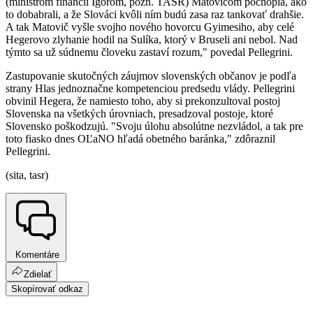
(ministrom financií Igorom, pozn. TASR) Matovičom pochopia, ako
to dobabrali, a že Slováci kvôli ním budú zasa raz tankovať drahšie.
A tak Matovič vyšle svojho nového hovorcu Gyimesiho, aby celé
Hegerovo zlyhanie hodil na Sulíka, ktorý v Bruseli ani nebol. Nad
týmto sa už súdnemu človeku zastaví rozum," povedal Pellegrini.
Zastupovanie skutočných záujmov slovenských občanov je podľa
strany Hlas jednoznačne kompetenciou predsedu vlády. Pellegrini
obvinil Hegera, že namiesto toho, aby si prekonzultoval postoj
Slovenska na všetkých úrovniach, presadzoval postoje, ktoré
Slovensko poškodzujú. "Svoju úlohu absolútne nezvládol, a tak pre
toto fiasko dnes OĽaNO hľadá obetného baránka," zdôraznil
Pellegrini.
(sita, tasr)
Komentáre
Zdielať
Skopírovať odkaz