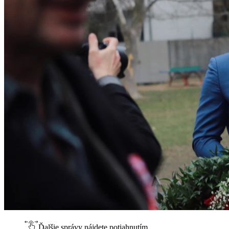
Ďalšie správy nájdete potiahnutím.