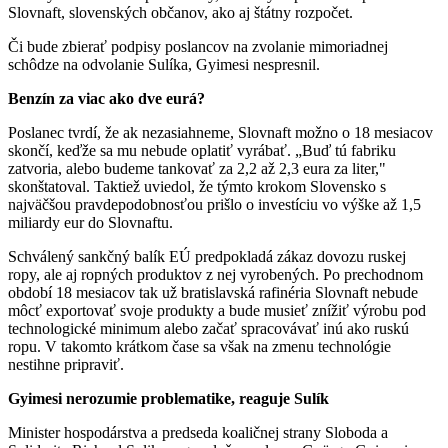
Slovnaft, slovenských občanov, ako aj štátny rozpočet.
Či bude zbierať podpisy poslancov na zvolanie mimoriadnej
schôdze na odvolanie Sulíka, Gyimesi nespresnil.
Benzín za viac ako dve eurá?
Poslanec tvrdí, že ak nezasiahneme, Slovnaft možno o 18 mesiacov
skončí, keďže sa mu nebude oplatiť vyrábať. „Buď tú fabriku
zatvoria, alebo budeme tankovať za 2,2 až 2,3 eura za liter,"
skonštatoval. Taktiež uviedol, že týmto krokom Slovensko s
najväčšou pravdepodobnosťou prišlo o investíciu vo výške až 1,5
miliardy eur do Slovnaftu.
Schválený sankčný balík EÚ predpokladá zákaz dovozu ruskej
ropy, ale aj ropných produktov z nej vyrobených. Po prechodnom
období 18 mesiacov tak už bratislavská rafinéria Slovnaft nebude
môcť exportovať svoje produkty a bude musieť znížiť výrobu pod
technologické minimum alebo začať spracovávať inú ako ruskú
ropu. V takomto krátkom čase sa však na zmenu technológie
nestihne pripraviť.
Gyimesi nerozumie problematike, reaguje Sulík
Minister hospodárstva a predseda koaličnej strany Sloboda a