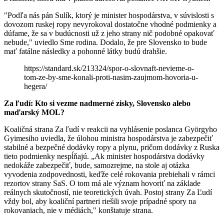
"Podľa nás pán Sulík, ktorý je minister hospodárstva, v súvislosti s
dovozom ruskej ropy nevyrokoval dostatočne vhodné podmienky a
dúfame, že sa v budúcnosti už z jeho strany nič podobné opakovať
nebude," uviedlo Sme rodina. Dodalo, že pre Slovensko to bude
mať fatálne následky a pohonné látky budú drahšie.
https://standard.sk/213324/spor-o-slovnaft-nevieme-o-
tom-ze-by-sme-konali-proti-nasim-zaujmom-hovoria-u-
hegera/
Za ľudí: Kto si vezme nadmerné zisky, Slovensko alebo
maďarský MOL?
Koaličná strana Za ľudí v reakcii na vyhlásenie poslanca Györgyho
Gyimesiho uviedla, že úlohou ministra hospodárstva je zabezpečiť
stabilné a bezpečné dodávky ropy a plynu, pričom dodávky z Ruska
tieto podmienky nespĺňajú. „Ak minister hospodárstva dodávky
nedokáže zabezpečiť, bude, samozrejme, na stole aj otázka
vyvodenia zodpovednosti, keďže celé rokovania prebiehali v rámci
rezortov strany SaS. O tom má ale význam hovoriť na základe
reálnych skutočností, nie teoretických úvah. Postoj strany Za Ľudí
vždy bol, aby koaliční partneri riešili svoje prípadné spory na
rokovaniach, nie v médiách," konštatuje strana.