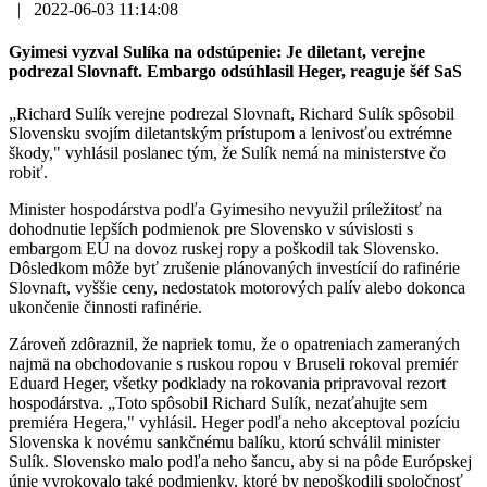
|
2022-06-03 11:14:08
Gyimesi vyzval Sulíka na odstúpenie: Je diletant, verejne
podrezal Slovnaft. Embargo odsúhlasil Heger, reaguje šéf SaS
„Richard Sulík verejne podrezal Slovnaft, Richard Sulík spôsobil
Slovensku svojím diletantským prístupom a lenivosťou extrémne
škody," vyhlásil poslanec tým, že Sulík nemá na ministerstve čo
robiť.
Minister hospodárstva podľa Gyimesiho nevyužil príležitosť na
dohodnutie lepších podmienok pre Slovensko v súvislosti s
embargom EÚ na dovoz ruskej ropy a poškodil tak Slovensko.
Dôsledkom môže byť zrušenie plánovaných investícií do rafinérie
Slovnaft, vyššie ceny, nedostatok motorových palív alebo dokonca
ukončenie činnosti rafinérie.
Zároveň zdôraznil, že napriek tomu, že o opatreniach zameraných
najmä na obchodovanie s ruskou ropou v Bruseli rokoval premiér
Eduard Heger, všetky podklady na rokovania pripravoval rezort
hospodárstva. „Toto spôsobil Richard Sulík, nezaťahujte sem
premiéra Hegera," vyhlásil. Heger podľa neho akceptoval pozíciu
Slovenska k novému sankčnému balíku, ktorú schválil minister
Sulík. Slovensko malo podľa neho šancu, aby si na pôde Európskej
únie vyrokovalo také podmienky, ktoré by nepoškodili spoločnosť