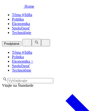
Home
Téma týždňa
Politika
Ekonomika
Spoločnosť
Technológie
Predplatné
Téma týždňa
Politika
Ekonomika
>
Spoločnosť
Technológie
Vitajte na Štandarde