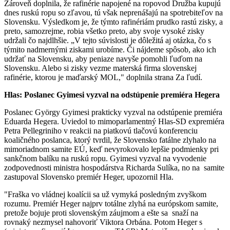
Zároveň doplnila, že rafinérie napojené na ropovod Družba kupujú
dnes ruskú ropu so zľavou, tú však neprenášajú na spotrebiteľov na
Slovensku. Výsledkom je, že týmto rafinériám prudko rastú zisky, a
preto, samozrejme, robia všetko preto, aby svoje vysoké zisky
udržali čo najdlhšie. „V tejto súvislosti je dôležitá aj otázka, čo s
týmito nadmernými ziskami urobíme. Či nájdeme spôsob, ako ich
udržať na Slovensku, aby peniaze navyše pomohli ľuďom na
Slovensku. Alebo si zisky vezme materská firma slovenskej
rafinérie, ktorou je maďarský MOL," doplnila strana Za ľudí.
Hlas: Poslanec Gyimesi vyzval na odstúpenie premiéra Hegera
Poslanec György Gyimesi prakticky vyzval na odstúpenie premiéra
Eduarda Hegera. Uviedol to mimoparlamentný Hlas-SD expremiéra
Petra Pellegriniho v reakcii na piatkovú tlačovú konferenciu
koaličného poslanca, ktorý tvrdil, že Slovensko fatálne zlyhalo na
mimoriadnom samite EÚ, keď nevyrokovalo lepšie podmienky pri
sankčnom balíku na ruskú ropu. Gyimesi vyzval na vyvodenie
zodpovednosti ministra hospodárstva Richarda Sulíka, no na samite
zastupoval Slovensko premiér Heger, upozornil Hla.
"Fraška vo vládnej koalícii sa už vymyká posledným zvyškom
rozumu. Premiér Heger najprv totálne zlyhá na európskom samite,
pretože bojuje proti slovenským záujmom a ešte sa snaží na
rovnaký nezmysel nahovoriť Viktora Orbána. Potom Heger s