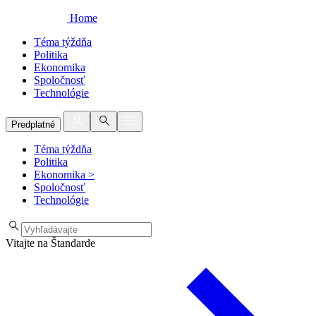
Home
Téma týždňa
Politika
Ekonomika
Spoločnosť
Technológie
Predplatné
Téma týždňa
Politika
Ekonomika
>
Spoločnosť
Technológie
Vitajte na Štandarde