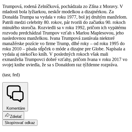
Trumpová, rodená Zelníčková, pochádzala zo Zlína z Moravy. V
mladosti bola lyžiarkou, neskôr modelkou a dizajnérkou. Za
Donalda Trumpa sa vydala v roku 1977, bol jej druhým manželom.
Patrili medzi celebrity 80. rokov, pár tvorili do začiatku 90. rokoch
minulého storočia. Rozviedli sa v roku 1992, pričom ich vypätému
rozvodu predchádzal Trumpov vzťah s Marlou Maplesovou, jeho
nasledovnou manželkou. Ivana Trumpová zastávala niektoré
manažérske pozície vo firme Trump, dlhé roky – od roku 1995 do
roku 2010 – písala stĺpček o móde a dizajne pre Globe. Napísala a
vydala aj niekoľko kníh. V posledných rokoch však mali
exmanželia Trumpovci dobré vzťahy, pričom Ivana v roku 2017 vo
svojej knihe uviedla, že sa s Donaldom raz týždenne rozpráva.
(tasr, fed)
Komentáre
Zdielať
Skopírovať odkaz