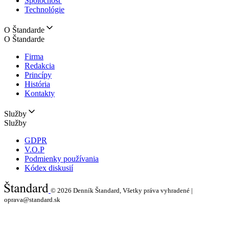
Spoločnosť
Technológie
O Štandarde
O Štandarde
Firma
Redakcia
Princípy
História
Kontakty
Služby
Služby
GDPR
V.O.P
Podmienky používania
Kódex diskusií
© 2026
Denník Štandard, Všetky práva vyhradené |
oprava@standard.sk