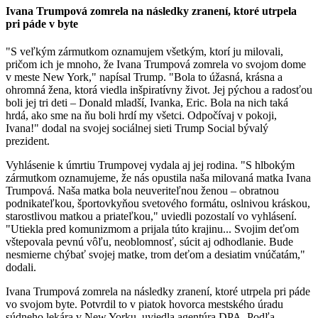
Ivana Trumpová zomrela na následky zranení, ktoré utrpela
pri páde v byte
"S veľkým zármutkom oznamujem všetkým, ktorí ju milovali,
pričom ich je mnoho, že Ivana Trumpová zomrela vo svojom dome
v meste New York," napísal Trump. "Bola to úžasná, krásna a
ohromná žena, ktorá viedla inšpiratívny život. Jej pýchou a radosťou
boli jej tri deti – Donald mladší, Ivanka, Eric. Bola na nich taká
hrdá, ako sme na ňu boli hrdí my všetci. Odpočívaj v pokoji,
Ivana!" dodal na svojej sociálnej sieti Trump Social bývalý
prezident.
Vyhlásenie k úmrtiu Trumpovej vydala aj jej rodina. "S hlbokým
zármutkom oznamujeme, že nás opustila naša milovaná matka Ivana
Trumpová. Naša matka bola neuveriteľnou ženou – obratnou
podnikateľkou, športovkyňou svetového formátu, oslnivou kráskou,
starostlivou matkou a priateľkou," uviedli pozostalí vo vyhlásení.
"Utiekla pred komunizmom a prijala túto krajinu... Svojim deťom
vštepovala pevnú vôľu, neoblomnosť, súcit aj odhodlanie. Bude
nesmierne chýbať svojej matke, trom deťom a desiatim vnúčatám,"
dodali.
Ivana Trumpová zomrela na následky zranení, ktoré utrpela pri páde
vo svojom byte. Potvrdil to v piatok hovorca mestského úradu
súdneho lekára v New Yorku, uviedla agentúra DPA. Podľa