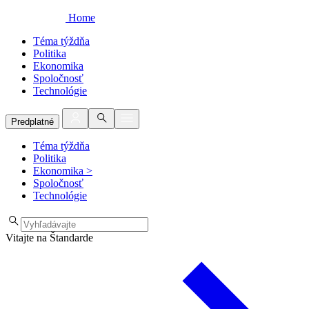
Home
Téma týždňa
Politika
Ekonomika
Spoločnosť
Technológie
Predplatné
Téma týždňa
Politika
Ekonomika
>
Spoločnosť
Technológie
Vitajte na Štandarde