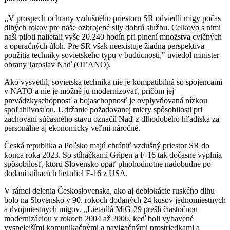
,,V prospech ochrany vzdušného priestoru SR odviedli migy počas
dlhých rokov pre naše ozbrojené sily dobrú službu. Celkovo s nimi
naši piloti nalietali vyše 20.240 hodín pri plnení množstva cvičných
a operačných úloh. Pre SR však neexistuje žiadna perspektíva
použitia techniky sovietskeho typu v budúcnosti," uviedol minister
obrany Jaroslav Naď (OĽANO).
Ako vysvetlil, sovietska technika nie je kompatibilná so spojencami
v NATO a nie je možné ju modernizovať, pričom jej
prevádzkyschopnosť a bojaschopnosť je ovplyvňovaná nízkou
spoľahlivosťou. Udržanie požadovanej miery spôsobilosti pri
zachovaní súčasného stavu označil Naď z dlhodobého hľadiska za
personálne aj ekonomicky veľmi náročné.
Česká republika a Poľsko majú chrániť vzdušný priestor SR do
konca roka 2023. So stíhačkami Gripen a F-16 tak dočasne vyplnia
spôsobilosť, ktorú Slovensko opäť plnohodnotne nadobudne po
dodaní stíhacích lietadiel F-16 z USA.
V rámci delenia Československa, ako aj deblokácie ruského dlhu
bolo na Slovensko v 90. rokoch dodaných 24 kusov jednomiestnych
a dvojmiestnych migov. ,,Lietadlá MiG-29 prešli čiastočnou
modernizáciou v rokoch 2004 až 2006, keď boli vybavené
vyspelejšími komunikačnými a navigačnými prostriedkami a