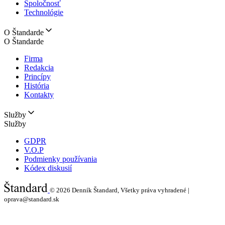
Spoločnosť
Technológie
O Štandarde
O Štandarde
Firma
Redakcia
Princípy
História
Kontakty
Služby
Služby
GDPR
V.O.P
Podmienky používania
Kódex diskusií
© 2026
Denník Štandard, Všetky práva vyhradené |
oprava@standard.sk