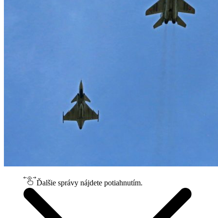
Ďalšie správy nájdete potiahnutím.