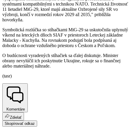
systémami kompatibilnými s technikou NATO. Technická životnosť
11 lietadiel MiG-29, ktoré majú aktuálne Ozbrojené sily SR vo
výzbroji, končí v rozmedzí rokov 2029 až 2035," priblížila
hovorkyňa.
Symbolická rozlúčka so stíhačkami MiG-29 sa uskutočnila uplynulý
víkend na leteckých dňoch SIAF v priestoroch Leteckej základne
Malacky - Kuchyňa. Na rovnakom podujatí bola podpísaná aj
dohoda o ochrane vzdušného priestoru s Českom a Poľskom.
O budúcnosti vyradených stíhačiek sa ďalej diskutuje. Minister
obrany nevylúčil ich poskytnutie Ukrajine, rokuje sa o finančnej
alebo materiálnej náhrade.
(tasr)
Komentáre
Zdielať
Skopírovať odkaz