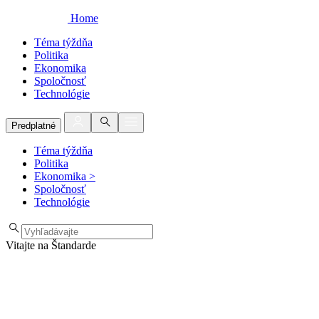
Home
Téma týždňa
Politika
Ekonomika
Spoločnosť
Technológie
Predplatné
Téma týždňa
Politika
Ekonomika
>
Spoločnosť
Technológie
Vitajte na Štandarde