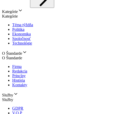
Kategórie
Kategórie
Téma týždňa
Politika
Ekonomika
Spoločnosť
Technológie
O Štandarde
O Štandarde
Firma
Redakcia
Princípy
História
Kontakty
Služby
Služby
GDPR
V.O.P