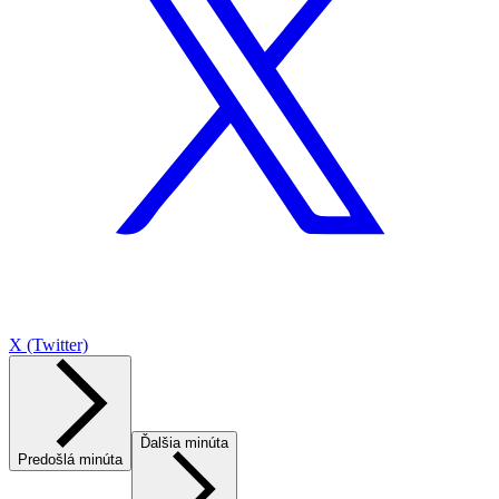
X (Twitter)
Ďalšia minúta
Predošlá minúta