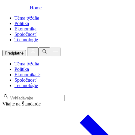
Home
Téma týždňa
Politika
Ekonomika
Spoločnosť
Technológie
Predplatné
Téma týždňa
Politika
Ekonomika
>
Spoločnosť
Technológie
Vitajte na Štandarde