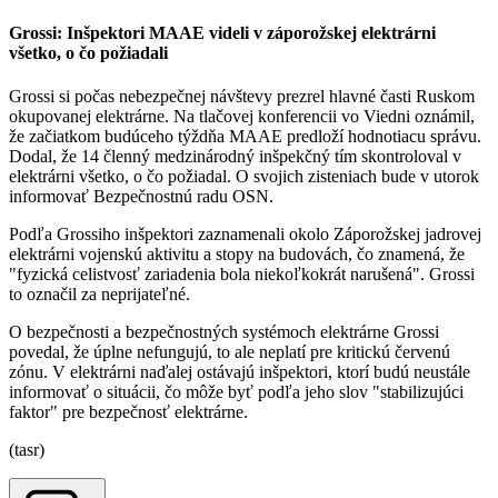
Grossi: Inšpektori MAAE videli v záporožskej elektrárni
všetko, o čo požiadali
Grossi si počas nebezpečnej návštevy prezrel hlavné časti Ruskom
okupovanej elektrárne. Na tlačovej konferencii vo Viedni oznámil,
že začiatkom budúceho týždňa MAAE predloží hodnotiacu správu.
Dodal, že 14 členný medzinárodný inšpekčný tím skontroloval v
elektrárni všetko, o čo požiadal. O svojich zisteniach bude v utorok
informovať Bezpečnostnú radu OSN.
Podľa Grossiho inšpektori zaznamenali okolo Záporožskej jadrovej
elektrárni vojenskú aktivitu a stopy na budovách, čo znamená, že
"fyzická celistvosť zariadenia bola niekoľkokrát narušená". Grossi
to označil za neprijateľné.
O bezpečnosti a bezpečnostných systémoch elektrárne Grossi
povedal, že úplne nefungujú, to ale neplatí pre kritickú červenú
zónu. V elektrárni naďalej ostávajú inšpektori, ktorí budú neustále
informovať o situácii, čo môže byť podľa jeho slov "stabilizujúci
faktor" pre bezpečnosť elektrárne.
(tasr)