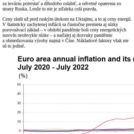
za inváziu potrestať a dlhodobo oslabiť, a odvetné opatrenia zo
strany Ruska. Lenže to nie je zďaleka celá pravda.
Ceny rástli už pred ruským útokom na Ukrajinu, a to aj ceny energií.
V štatisticky zachytenej inflácii sa čiastočne premieta aj nízky
porovnávací základ – v období pandémie boli ceny energetických
surovín neobvykle nízke – a naďalej aj dozvuky pandémie
a obmedzovania výroby najmä v Číne. Nákladové faktory však nie
sú to jediné.