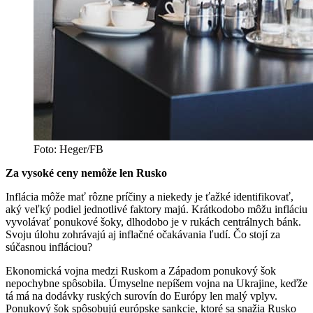
Foto: Heger/FB
Za vysoké ceny nemôže len Rusko
Inflácia môže mať rôzne príčiny a niekedy je ťažké identifikovať,
aký veľký podiel jednotlivé faktory majú. Krátkodobo môžu infláciu
vyvolávať ponukové šoky, dlhodobo je v rukách centrálnych bánk.
Svoju úlohu zohrávajú aj inflačné očakávania ľudí. Čo stojí za
súčasnou infláciou?
Ekonomická vojna medzi Ruskom a Západom ponukový šok
nepochybne spôsobila. Úmyselne nepíšem vojna na Ukrajine, keďže
tá má na dodávky ruských surovín do Európy len malý vplyv.
Ponukový šok spôsobujú európske sankcie, ktoré sa snažia Rusko