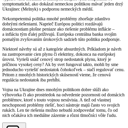
symptomatické, ako dokázal nemeckou politikou mávať jeden drzý
Ukrajinec (Melnyk) s podporou nemeckých médií.
Nekompetentná politika mnohé problémy zhoršuje zdanlivo
dobrými riešeniami. Naprieč Európou politici rozdávajú
domácnostiam plošne peniaze ako riešenie problému inflácie –
a infláciu tým ďalej priživujú. Európska centrálna banka svojím
pomalým zvyšovaním úrokových sadzieb túto politiku podporuje.
Niektoré návrhy sú až z kategórie absurdných. Príkladom je návrh
na zastropovanie cien plynu či elektriny, dokonca na európskej
úrovni. Vyrieši snáď cenový strop nedostatok plynu, ktorý je
príčinou vysokej ceny? Ak by svet fungoval takto, mohli by sme
jednoducho vyriešiť nedostatok čohokoľvek – stačí regulovať cenu.
Pritom z mnohých historických skúseností vieme, že cenová
regulácia nedostatok iba prehĺbi.
Vojna na Ukrajine dnes mnohým politikom dobre slúži ako
výhovorka či ako prostriedok na odvedenie pozornosti od domácich
problémov, ktoré s touto vojnou nesúvisia. A tiež od vlastnej
neschopnosti problémy riešiť, hoci nástroje majú často vo svojich
rukách. Len tie riešenia možno nebudú zodpovedať tomu, čo od
nich očakáva ich mediálne zázemie a rôzni tlmočníci vôle ľudu.