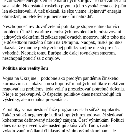
je zdraženie energií z emisne náročných zdrojov. To bol zámer a to
sa aj stalo. Nedostatok ruského plynu a jeho vysoká cena celý plán
len akcelerovali. A tiež ukázali, že síce vieme „špinavú“ energiu
obmedziť, no efektívne ju nemáme čím nahradiť.
Neschopnosť revidovať zelenú politiku je stopercentne domáci
problém. Či už hovoríme o emisných povolenkách, odstavovaní
jadrových elektrární či zákaze spaľovacích motorov, nič z toho nie
je dôsledkom ruského útoku na Ukrajinu. Naopak, ruská politika
ukázala, že mnohé prvky zelenej politiky zrejme nie sú pre nás
výhodné. Napriek tomu Európa ide ďalej rovnakým smerom,
neschopná poučiť sa z omylov.
Politika ako reality šou
Vojna na Ukrajine – podobne ako predtým pandémia čínskeho
koronavírusu – ukázala neschopnosť mnohých politikov efektívne
reagovať na problémy, teda voliť a presadzovať potrebné riešenia.
Nie je to prekvapivé. O úspechu politikov dnes nerozhodujú ich
výsledky, ale mediálna prezentácia.
Z politiky sa namiesto súťaže programov stala súťaž popularity.
Takáto súťaž negeneruje ľudí schopných rozhodovať či sledovať
koherentne definovaný národný záujem. Česť výnimkám. Politici
dnes národy nevedú, ale nasledujú akúsi vôľu ľudu, často
vyjadrovanú médiami či hlasnými záujmovými skupinami. Je