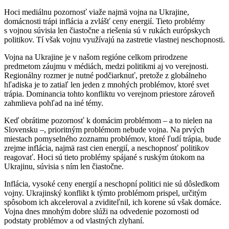
Hoci mediálnu pozornosť viaže najmä vojna na Ukrajine,
domácnosti trápi inflácia a zvlášť ceny energií. Tieto problémy
s vojnou súvisia len čiastočne a riešenia sú v rukách európskych
politikov. Tí však vojnu využívajú na zastretie vlastnej neschopnosti.
Vojna na Ukrajine je v našom regióne celkom prirodzene
predmetom záujmu v médiách, medzi politikmi aj vo verejnosti.
Regionálny rozmer je nutné podčiarknuť, pretože z globálneho
hľadiska je to zatiaľ len jeden z mnohých problémov, ktoré svet
trápia. Dominancia tohto konfliktu vo verejnom priestore zároveň
zahmlieva pohľad na iné témy.
Keď obrátime pozornosť k domácim problémom – a to nielen na
Slovensku –, prioritným problémom nebude vojna. Na prvých
miestach pomyselného zoznamu problémov, ktoré ľudí trápia, bude
zrejme inflácia, najmä rast cien energií, a neschopnosť politikov
reagovať. Hoci sú tieto problémy spájané s ruským útokom na
Ukrajinu, súvisia s ním len čiastočne.
Inflácia, vysoké ceny energií a neschopní politici nie sú dôsledkom
vojny. Ukrajinský konflikt k týmto problémom prispel, určitým
spôsobom ich akceleroval a zviditeľnil, ich korene sú však domáce.
Vojna dnes mnohým dobre slúži na odvedenie pozornosti od
podstaty problémov a od vlastných zlyhaní.