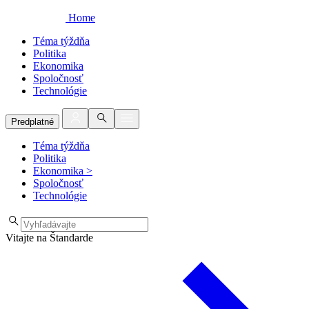
Home
Téma týždňa
Politika
Ekonomika
Spoločnosť
Technológie
Predplatné
Téma týždňa
Politika
Ekonomika
>
Spoločnosť
Technológie
Vitajte na Štandarde