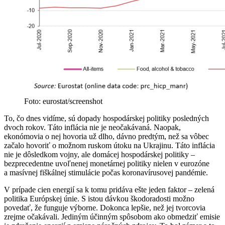
Foto: eurostat/screenshot
To, čo dnes vidíme, sú dopady hospodárskej politiky posledných
dvoch rokov. Táto inflácia nie je neočakávaná. Naopak,
ekonómovia o nej hovoria už dlho, dávno predtým, než sa vôbec
začalo hovoriť o možnom ruskom útoku na Ukrajinu. Táto inflácia
nie je dôsledkom vojny, ale domácej hospodárskej politiky –
bezprecedentne uvoľnenej monetárnej politiky nielen v eurozóne
a masívnej fiškálnej stimulácie počas koronavírusovej pandémie.
V prípade cien energií sa k tomu pridáva ešte jeden faktor – zelená
politika Európskej únie. S istou dávkou škodoradosti možno
povedať, že funguje výborne. Dokonca lepšie, než jej tvorcovia
zrejme očakávali. Jediným účinným spôsobom ako obmedziť emisie