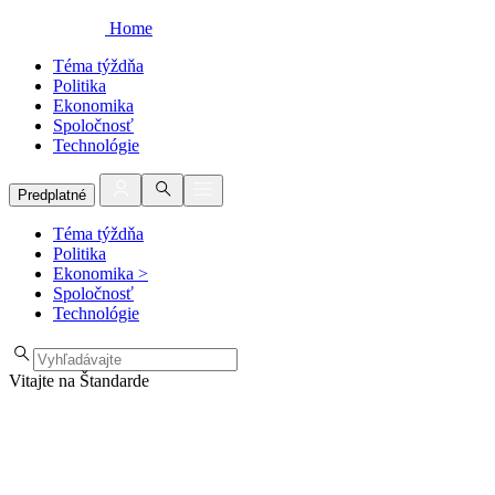
Home
Téma týždňa
Politika
Ekonomika
Spoločnosť
Technológie
Predplatné
Téma týždňa
Politika
Ekonomika
>
Spoločnosť
Technológie
Vitajte na Štandarde