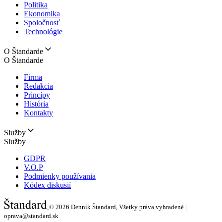
Politika
Ekonomika
Spoločnosť
Technológie
O Štandarde
O Štandarde
Firma
Redakcia
Princípy
História
Kontakty
Služby
Služby
GDPR
V.O.P
Podmienky používania
Kódex diskusií
© 2026
Denník Štandard, Všetky práva vyhradené |
oprava@standard.sk