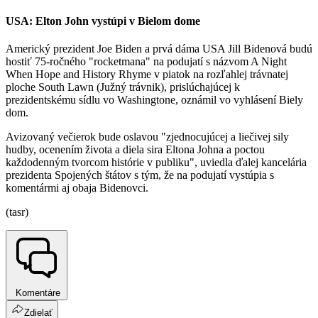
USA: Elton John vystúpi v Bielom dome
Americký prezident Joe Biden a prvá dáma USA Jill Bidenová budú
hostiť 75-ročného "rocketmana" na podujatí s názvom A Night
When Hope and History Rhyme v piatok na rozľahlej trávnatej
ploche South Lawn (Južný trávnik), prislúchajúcej k
prezidentskému sídlu vo Washingtone, oznámil vo vyhlásení Biely
dom.
Avizovaný večierok bude oslavou "zjednocujúcej a liečivej sily
hudby, ocenením života a diela sira Eltona Johna a poctou
každodenným tvorcom histórie v publiku", uviedla ďalej kancelária
prezidenta Spojených štátov s tým, že na podujatí vystúpia s
komentármi aj obaja Bidenovci.
(tasr)
Komentáre
Zdielať