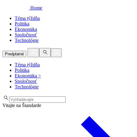
Home
Téma týždňa
Politika
Ekonomika
Spoločnosť
Technológie
Predplatné
Téma týždňa
Politika
Ekonomika
>
Spoločnosť
Technológie
Vitajte na Štandarde