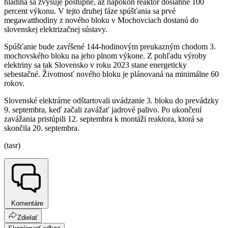
hladina sa zvyšuje postupne, až napokon reaktor dosiahne 100
percent výkonu. V tejto druhej fáze spúšťania sa prvé
megawatthodiny z nového bloku v Mochovciach dostanú do
slovenskej elektrizačnej sústavy.
Spúšťanie bude zavŕšené 144-hodinovým preukazným chodom 3.
mochovského bloku na jeho plnom výkone. Z pohľadu výroby
elektriny sa tak Slovensko v roku 2023 stane energeticky
sebestačné. Životnosť nového bloku je plánovaná na minimálne 60
rokov.
Slovenské elektrárne odštartovali uvádzanie 3. bloku do prevádzky
9. septembra, keď začali zavážať jadrové palivo. Po ukončení
zavážania pristúpili 12. septembra k montáži reaktora, ktorá sa
skončila 20. septembra.
(tasr)
Komentáre
Zdielať