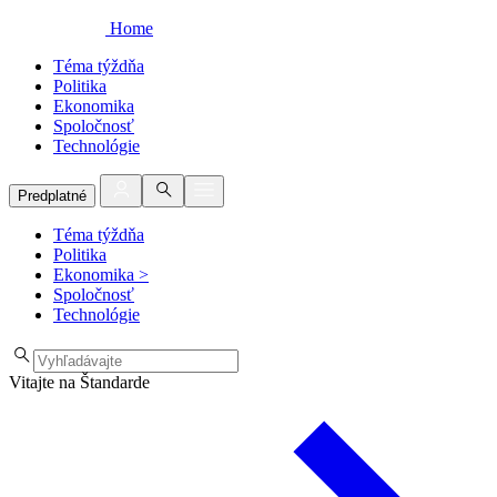
Home
Téma týždňa
Politika
Ekonomika
Spoločnosť
Technológie
Predplatné
Téma týždňa
Politika
Ekonomika
>
Spoločnosť
Technológie
Vitajte na Štandarde