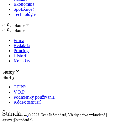
Ekonomika
Spoločnosť
Technológie
O Štandarde
O Štandarde
Firma
Redakcia
Princípy
História
Kontakty
Služby
Služby
GDPR
V.O.P
Podmienky používania
Kódex diskusií
© 2026
Denník Štandard, Všetky práva vyhradené |
oprava@standard.sk