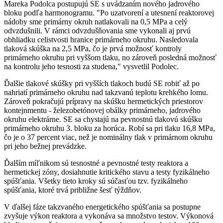
Mareka Podolca postupujú SE s uvádzaním nového jadrového
bloku podľa harmonogramu. "Po uzatvorení a utesnení reaktorovej
nádoby sme primárny okruh natlakovali na 0,5 MPa a celý
odvzdušnili. V rámci odvzdušňovania sme vykonali aj prvú
obhliadku celistvosti hranice primárneho okruhu. Nasledovala
tlaková skúška na 2,5 MPa, čo je prvá možnosť kontroly
primárneho okruhu pri vyššom tlaku, no zároveň posledná možnosť
na kontrolu jeho tesnosti za studena," vysvetlil Podolec.
Ďalšie tlakové skúšky pri vyšších tlakoch budú SE robiť až po
nahriatí primárneho okruhu nad takzvanú teplotu krehkého lomu.
Zároveň pokračujú prípravy na skúšku hermetických priestorov
kontejnmentu - železobetónovej obálky primárneho, jadrového
okruhu elektrárne. SE sa chystajú na pevnostnú tlakovú skúšku
primárneho okruhu 3. bloku za horúca. Robí sa pri tlaku 16,8 MPa,
čo je o 37 percent viac, než je nominálny tlak v primárnom okruhu
pri jeho bežnej prevádzke.
Ďalším míľnikom sú tesnostné a pevnostné testy reaktora a
hermetickej zóny, dosiahnutie kritického stavu a testy fyzikálneho
spúšťania. Všetky tieto kroky sú súčasťou tzv. fyzikálneho
spúšťania, ktoré trvá približne šesť týždňov.
V ďalšej fáze takzvaného energetického spúšťania sa postupne
zvyšuje výkon reaktora a vykonáva sa množstvo testov. Výkonová