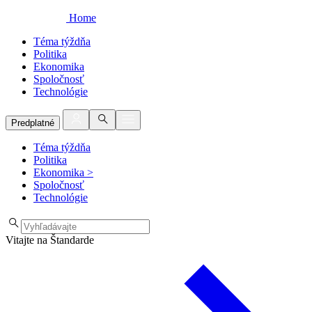
Home
Téma týždňa
Politika
Ekonomika
Spoločnosť
Technológie
Predplatné
Téma týždňa
Politika
Ekonomika
>
Spoločnosť
Technológie
Vitajte na Štandarde