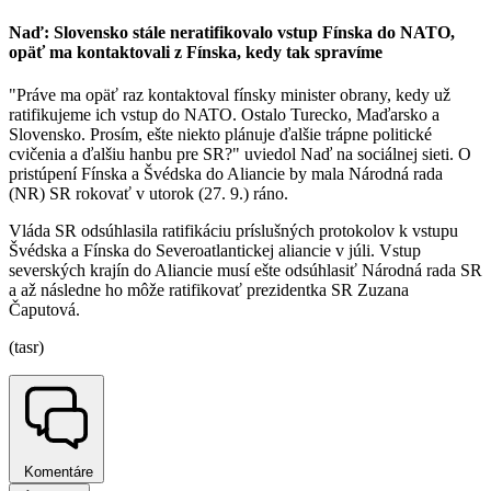
Naď: Slovensko stále neratifikovalo vstup Fínska do NATO,
opäť ma kontaktovali z Fínska, kedy tak spravíme
"Práve ma opäť raz kontaktoval fínsky minister obrany, kedy už
ratifikujeme ich vstup do NATO. Ostalo Turecko, Maďarsko a
Slovensko. Prosím, ešte niekto plánuje ďalšie trápne politické
cvičenia a ďalšiu hanbu pre SR?" uviedol Naď na sociálnej sieti. O
pristúpení Fínska a Švédska do Aliancie by mala Národná rada
(NR) SR rokovať v utorok (27. 9.) ráno.
Vláda SR odsúhlasila ratifikáciu príslušných protokolov k vstupu
Švédska a Fínska do Severoatlantickej aliancie v júli. Vstup
severských krajín do Aliancie musí ešte odsúhlasiť Národná rada SR
a až následne ho môže ratifikovať prezidentka SR Zuzana
Čaputová.
(tasr)
Komentáre