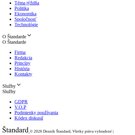
Téma týždňa
Politika
Ekonomika
Spoločnosť
Technológie
O Štandarde
O Štandarde
Firma
Redakcia
Princípy
História
Kontakty
Služby
Služby
GDPR
V.O.P
Podmienky používania
Kódex diskusií
© 2026
Denník Štandard, Všetky práva vyhradené |