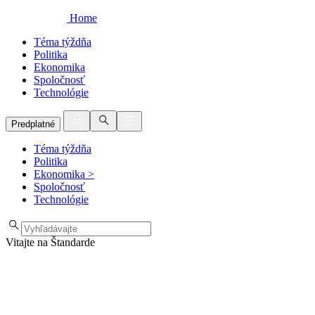
Home
Téma týždňa
Politika
Ekonomika
Spoločnosť
Technológie
Predplatné
Téma týždňa
Politika
Ekonomika
>
Spoločnosť
Technológie
Vitajte na Štandarde