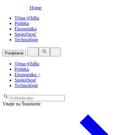
Home
Téma týždňa
Politika
Ekonomika
Spoločnosť
Technológie
Predplatné
Téma týždňa
Politika
Ekonomika
>
Spoločnosť
Technológie
Vitajte na Štandarde