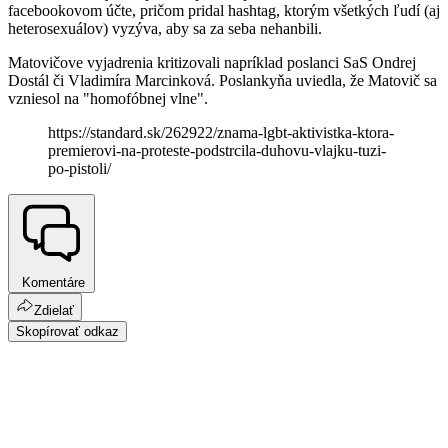
facebookovom účte, pričom pridal hashtag, ktorým všetkých ľudí (aj
heterosexuálov) vyzýva, aby sa za seba nehanbili.
Matovičove vyjadrenia kritizovali napríklad poslanci SaS Ondrej
Dostál či Vladimíra Marcinková. Poslankyňa uviedla, že Matovič sa
vzniesol na "homofóbnej vlne".
https://standard.sk/262922/znama-lgbt-aktivistka-ktora-
premierovi-na-proteste-podstrcila-duhovu-vlajku-tuzi-
po-pistoli/
Komentáre
Zdielať
Skopírovať odkaz