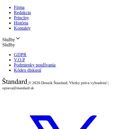
Firma
Redakcia
Princípy
História
Kontakty
Služby
Služby
GDPR
V.O.P
Podmienky používania
Kódex diskusií
© 2026
Denník Štandard, Všetky práva vyhradené |
oprava@standard.sk