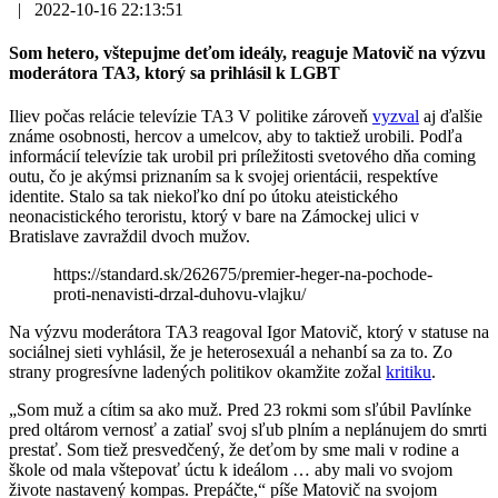
|
2022-10-16 22:13:51
Som hetero, vštepujme deťom ideály, reaguje Matovič na výzvu
moderátora TA3, ktorý sa prihlásil k LGBT
Iliev počas relácie televízie TA3 V politike zároveň
vyzval
aj ďalšie
známe osobnosti, hercov a umelcov, aby to taktiež urobili. Podľa
informácií televízie tak urobil pri príležitosti svetového dňa coming
outu, čo je akýmsi priznaním sa k svojej orientácii, respektíve
identite. Stalo sa tak niekoľko dní po útoku ateistického
neonacistického teroristu, ktorý v bare na Zámockej ulici v
Bratislave zavraždil dvoch mužov.
https://standard.sk/262675/premier-heger-na-pochode-
proti-nenavisti-drzal-duhovu-vlajku/
Na výzvu moderátora TA3 reagoval Igor Matovič, ktorý v statuse na
sociálnej sieti vyhlásil, že je heterosexuál a nehanbí sa za to. Zo
strany progresívne ladených politikov okamžite zožal
kritiku
.
„Som muž a cítim sa ako muž. Pred 23 rokmi som sľúbil Pavlínke
pred oltárom vernosť a zatiaľ svoj sľub plním a neplánujem do smrti
prestať. Som tiež presvedčený, že deťom by sme mali v rodine a
škole od mala vštepovať úctu k ideálom … aby mali vo svojom
živote nastavený kompas. Prepáčte,“ píše Matovič na svojom