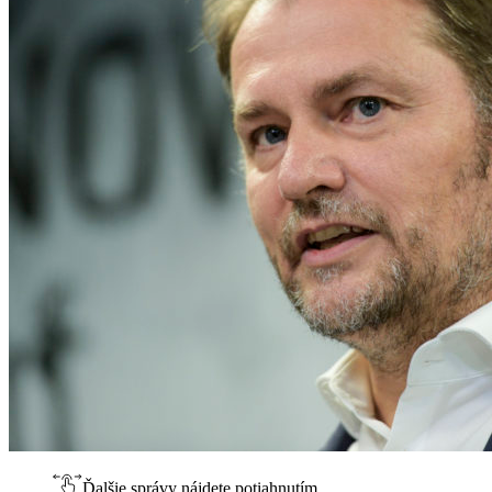
Ďalšie správy nájdete potiahnutím.