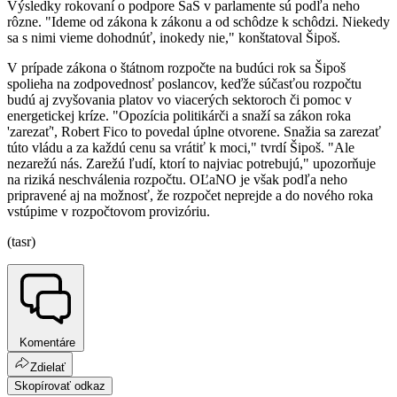
Výsledky rokovaní o podpore SaS v parlamente sú podľa neho
rôzne. "Ideme od zákona k zákonu a od schôdze k schôdzi. Niekedy
sa s nimi vieme dohodnúť, inokedy nie," konštatoval Šipoš.
V prípade zákona o štátnom rozpočte na budúci rok sa Šipoš
spolieha na zodpovednosť poslancov, keďže súčasťou rozpočtu
budú aj zvyšovania platov vo viacerých sektoroch či pomoc v
energetickej kríze. "Opozícia politikárči a snaží sa zákon roka
'zarezať', Robert Fico to povedal úplne otvorene. Snažia sa zarezať
túto vládu a za každú cenu sa vrátiť k moci," tvrdí Šipoš. "Ale
nezarežú nás. Zarežú ľudí, ktorí to najviac potrebujú," upozorňuje
na riziká neschválenia rozpočtu. OĽaNO je však podľa neho
pripravené aj na možnosť, že rozpočet neprejde a do nového roka
vstúpime v rozpočtovom provizóriu.
(tasr)
Komentáre
Zdielať
Skopírovať odkaz