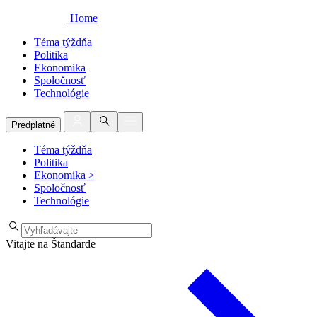
Home
Téma týždňa
Politika
Ekonomika
Spoločnosť
Technológie
Predplatné
Téma týždňa
Politika
Ekonomika
>
Spoločnosť
Technológie
Vitajte na Štandarde