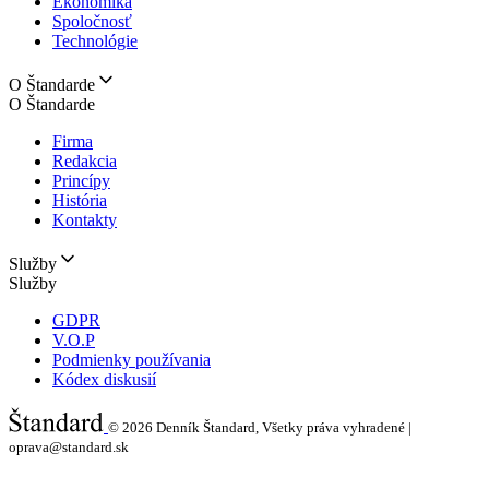
Ekonomika
Spoločnosť
Technológie
O Štandarde
O Štandarde
Firma
Redakcia
Princípy
História
Kontakty
Služby
Služby
GDPR
V.O.P
Podmienky používania
Kódex diskusií
© 2026
Denník Štandard, Všetky práva vyhradené |
oprava@standard.sk