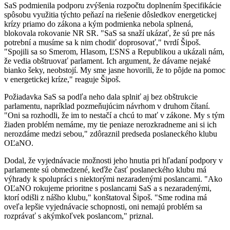
SaS podmienila podporu zvýšenia rozpočtu doplnením špecifikácie
spôsobu využitia týchto peňazí na riešenie dôsledkov energetickej
krízy priamo do zákona a kým podmienka nebola splnená,
blokovala rokovanie NR SR. "SaS sa snaží ukázať, že sú pre nás
potrební a musíme sa k nim chodiť doprosovať," tvrdí Šipoš.
"Spojili sa so Smerom, Hlasom, ĽSNS a Republikou a ukázali nám,
že vedia obštruovať parlament. Ich argument, že dávame nejaké
bianko šeky, neobstojí. My sme jasne hovorili, že to pôjde na pomoc
v energetickej kríze," reaguje Šipoš.
Požiadavka SaS sa podľa neho dala splniť aj bez obštrukcie
parlamentu, napríklad pozmeňujúcim návrhom v druhom čítaní.
"Oni sa rozhodli, že im to nestačí a chcú to mať v zákone. My s tým
žiaden problém nemáme, my tie peniaze nerozkradneme ani si ich
nerozdáme medzi sebou," zdôraznil predseda poslaneckého klubu
OĽaNO.
Dodal, že vyjednávacie možnosti jeho hnutia pri hľadaní podpory v
parlamente sú obmedzené, keďže časť poslaneckého klubu má
výhrady k spolupráci s niektorými nezaradenými poslancami. "Ako
OĽaNO rokujeme prioritne s poslancami SaS a s nezaradenými,
ktorí odišli z nášho klubu," konštatoval Šipoš. "Sme rodina má
oveľa lepšie vyjednávacie schopnosti, oni nemajú problém sa
rozprávať s akýmkoľvek poslancom," priznal.