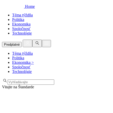
Home
Téma týždňa
Politika
Ekonomika
Spoločnosť
Technológie
Predplatné
Téma týždňa
Politika
Ekonomika
>
Spoločnosť
Technológie
Vitajte na Štandarde