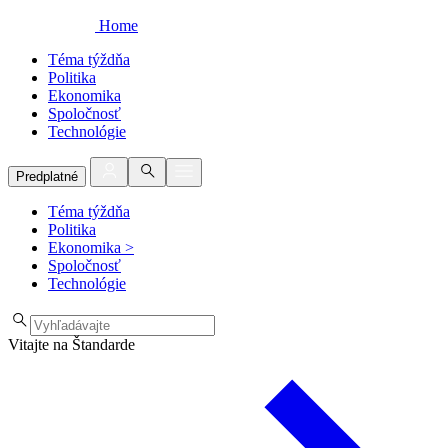
Home
Téma týždňa
Politika
Ekonomika
Spoločnosť
Technológie
Predplatné
Téma týždňa
Politika
Ekonomika
>
Spoločnosť
Technológie
Vitajte na Štandarde