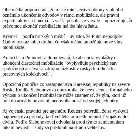
Obe médiá pripomenuli, že ruské ministerstvo obrany v októbri
oznámilo ukončenie odvodov v rámci mobilizácie, ale právni
experti, aktivisti i médiá – zväčša pôsobiace v exile – upozorňujú, že
právomoc ukončiť mobilizáciu má iba hlava štátu.
Kremeľ – podľa britských médií – uviedol, že Putin nepodpíše
žiadny rozkaz tohto druhu, čo však reálne umožňuje nové vlny
mobilizácie.
Autori listu Putinovi sa domnievajú, že absencia vyhlášky o
ukončení čiastočnej mobilizácie "ovplyvňuje psychický stav
spoločnosti a stáva sa zdrojom úzkosti v ruských rodinách a
pracovných kolektívoch".
Opozičná politička zo zastupiteľstva Karelskej republiky na severe
Ruska Emilija Slabunovová upozornila, že neexistencia formálneho
výnosu o ukončení mobilizácie môže znamenať, že tým, ktorí už
boli do armády povolaní, nedovolia odísť od svojej jednotky.
Aj vojenskí právnici pre agentúru Reuters potvrdili, že sa vyskytli
najmenej dva prípady, keď velitelia odmietli prepustiť vojakov do
civilu. Podľa Slabunovovej odvolania proti týmto zamietnutiam
nikam neviedli - súdy sa priklonili na stranu veliteľov.