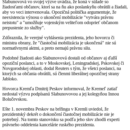
Slabunovová vo svojej výzve uvádza, že koná v súlade so
žiadosťami občanov, ktorí sa na ňu ako poslankyňu obrátili a žiadali,
aby vo veci intervenovala. Opozičná politička argumentuje, že
neexistencia výnosu o ukončení mobilizácie "vytvára právnu
neistotu" a "umožňuje vojenským veliteľom odoprieť občanom
prepustenie zo služby".
Zdôraznila, že verejné vyhlásenia prezidenta, jeho hovorcu či
ministra obrany, že "čiastočná mobilizácia je ukončená" nie sú
normatívnymi aktmi, a preto nemajú právnu silu.
Podobné žiadosti ako Slabunovová dostali od občanov aj ďalší
opoziční poslanci, a to v Moskovskej, Leningradskej, Pskovskej či
Novgorodskej oblasti, dodal Reuters s tým, že všetci poslanci, na
ktorých sa občania obrátili, sú členmi liberálnej opozičnej strany
Jabloko.
Hovorca Kremľa Dmitrij Peskov informoval, že Kremeľ zatiaľ
nedostal výzvu podpísanú Slabunovovou a jej kolegyňou Innou
Bolučevskou.
Ešte 1. novembra Peskov na brífingu v Kremli uviedol, že
prezidentský dekrét o dokončení čiastočnej mobilizácie nie je
potrebný. Na tomto stanovisku sa podľa jeho slov zhodli experti
právneho oddelenia kancelárie ruského prezidenta.