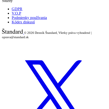
Služby
GDPR
V.O.P
Podmienky používania
Kódex diskusií
© 2026
Denník Štandard, Všetky práva vyhradené |
oprava@standard.sk