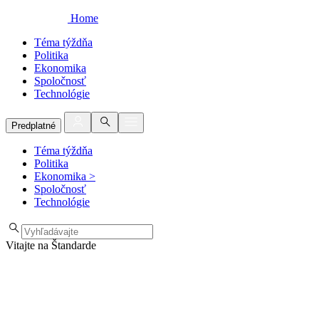
Home
Téma týždňa
Politika
Ekonomika
Spoločnosť
Technológie
Predplatné
Téma týždňa
Politika
Ekonomika
>
Spoločnosť
Technológie
Vitajte na Štandarde