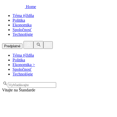
Home
Téma týždňa
Politika
Ekonomika
Spoločnosť
Technológie
Predplatné
Téma týždňa
Politika
Ekonomika
>
Spoločnosť
Technológie
Vitajte na Štandarde