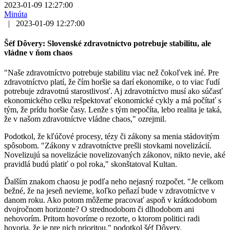
2023-01-09 12:27:00
Minúta
|
2023-01-09 12:27:00
Šéf Dôvery: Slovenské zdravotníctvo potrebuje stabilitu, ale
vládne v ňom chaos
"Naše zdravotníctvo potrebuje stabilitu viac než čokoľvek iné. Pre
zdravotníctvo platí, že čím horšie sa darí ekonomike, o to viac ľudí
potrebuje zdravotnú starostlivosť. Aj zdravotníctvo musí ako súčasť
ekonomického celku rešpektovať ekonomické cykly a má počítať s
tým, že prídu horšie časy. Lenže s tým nepočíta, lebo realita je taká,
že v našom zdravotníctve vládne chaos," ozrejmil.
Podotkol, že kľúčové procesy, tézy či zákony sa menia stádovitým
spôsobom. "Zákony v zdravotníctve prešli stovkami novelizácií.
Novelizujú sa novelizácie novelizovaných zákonov, nikto nevie, aké
pravidlá budú platiť o pol roka," skonštatoval Kultan.
Ďalším znakom chaosu je podľa neho nejasný rozpočet. "Je celkom
bežné, že na jeseň nevieme, koľko peňazí bude v zdravotníctve v
danom roku. Ako potom môžeme pracovať aspoň v krátkodobom
dvojročnom horizonte? O strednodobom či dlhodobom ani
nehovorím. Pritom hovoríme o rezorte, o ktorom politici radi
hovoria, že je pre nich prioritou," podotkol šéf Dôvery.