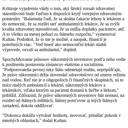
Kritizuje vyjadrenia vlády o tom, aký široký rozsah zdravotnej
starostlivosti bude ľuďom k dispozícii krytý verejným zdravotným
poistením. "Balamutia ľudí, že sa skrátia čakacie lehoty k lekárom a
do nemocníc, že sa rozšíri sieť ambulantných lekárov, že sa zvýši
kvalita zdravotnej starostlivosti, že sa znížia doplatky pacientov, atď.
A to všetko za menej peňazí zo štátneho rozpočtu," vymenoval
Kultan. Podotkol, že to nie je možné, a naopak, financií je
potrebných viac. "Veď hneď ako nemocniční lekári stiahli
výpovede, ozvali sa ambulantní," doplnil.
Spochybňovanie prínosov súkromných investorov podľa neho vedie
k posilneniu postavenia zástancov etatizmu a socializmu.
"Podporovatelia pevnej ruky štátu odmietajú realitu, nepripúšťajú,
že práve súkromníci držia slovenské zdravotníctvo od zmeny režimu
nad vodou. Reč nie je o oligopoloch či finančných skupinách, sú to
tisíce malých ambulancií a lekární, súkromných lekárov a
lekárnikov, vďaka ktorým sa pacienti dostanú k liečbe a liekom,"
priblížil. Zdôraznil, že práve súkromných investorov štát nemusí, na
rozdiel od štátnych inštitúcií, štátnej poisťovne aj iných štátnych
zariadení, dokola oddlžovať.
"Dokonca dokážu vytvárať hodnoty, inovovať, prinášať pokrok v
mnohých oblastiach," dodal Kultan.