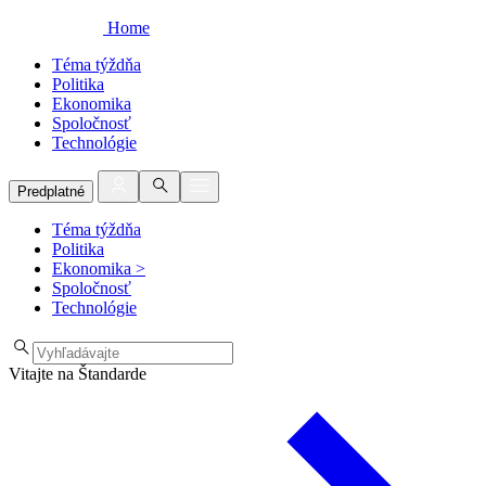
Home
Téma týždňa
Politika
Ekonomika
Spoločnosť
Technológie
Predplatné
Téma týždňa
Politika
Ekonomika
>
Spoločnosť
Technológie
Vitajte na Štandarde