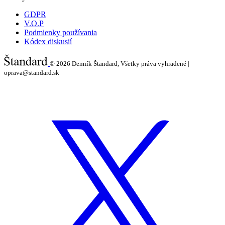
GDPR
V.O.P
Podmienky používania
Kódex diskusií
© 2026
Denník Štandard, Všetky práva vyhradené |
oprava@standard.sk