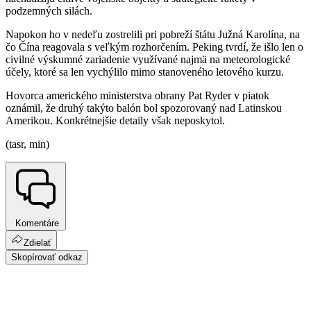
podzemných silách.
Napokon ho v nedeľu zostrelili pri pobreží štátu Južná Karolína, na
čo Čína reagovala s veľkým rozhorčením. Peking tvrdí, že išlo len o
civilné výskumné zariadenie využívané najmä na meteorologické
účely, ktoré sa len vychýlilo mimo stanoveného letového kurzu.
Hovorca amerického ministerstva obrany Pat Ryder v piatok
oznámil, že druhý takýto balón bol spozorovaný nad Latinskou
Amerikou. Konkrétnejšie detaily však neposkytol.
(tasr, min)
Komentáre
Zdielať
Skopírovať odkaz