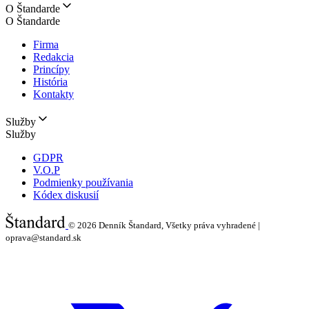
O Štandarde
O Štandarde
Firma
Redakcia
Princípy
História
Kontakty
Služby
Služby
GDPR
V.O.P
Podmienky používania
Kódex diskusií
© 2026
Denník Štandard, Všetky práva vyhradené |
oprava@standard.sk