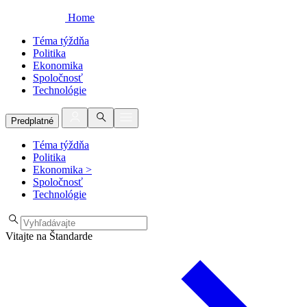
Home
Téma týždňa
Politika
Ekonomika
Spoločnosť
Technológie
Predplatné
Téma týždňa
Politika
Ekonomika
>
Spoločnosť
Technológie
Vitajte na Štandarde