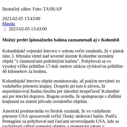
Ilustračný záber. Foto: TASR/AP
2023-02-05 13:43:00
Minúta
|
2023-02-05 13:43:00
Možný prelet špionážneho balóna zaznamenali aj v Kolumbii
Kolumbijské vojenské letectvo v sobotu večer oznámilo, že v piatok
ráno 3. februára vletel nad severné územie Kolumbie neznámy
objekt "s vlastnosťami podobnými balónu". Pohyboval sa vo
vysokej výške približne 17-tisíc metrov nízkou rýchlosťou približne
46 kilometrov za hodinu.
Kolumbijské letectvo objekt monitorovalo, až pokým nevyletel zo
vzdušného priestoru krajiny. Dospelo pri tom k záveru, že
nepredstavoval žiadnu hrozbu pre národnú bezpečnosť Kolumbie
ani pre leteckú dopravu. Bogota uviedla, že spolupracuje s ďalšími
krajinami na zistení pôvodu uvedeného objektu.
Americkí predstavitelia vo štvrtok oznámili, že vo vzdušnom
priestore USA spozorovali veľký čínsky sledovací balón. Podľa
Pentagónu sa pohyboval nad časťami severozápadu USA, kde sa
nachádzajú citlivé vojenské objekty a strategické rakety v