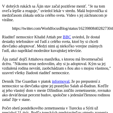
V dobrých rukách sa Ájin stav začal pozitívne meniť. "Je na tom
oveľa lepšie a reaguje," uviedol lekár v stredu. Malá bojovníčka si
medzičasom získala srdcia celého sveta. Video s jej záchrancom je
virálne.
https://twitter.com/WorldfocusBlog/status/1623980840282730
Riaditeľ nemocnice Khalid Attiah pre
BBC
uviedol, že dostal
desiatky telefonátov od ľudí z celého sveta, ktorí by si chceli
dievčatko adoptovať. Medzi nimi aj niekoľko verejne známych
ľudí, ako napríklad moderátor kuvajtskej televízie.
Áju zatiaľ dojčí Attiahova manželka, s ktorou má štvormesačnú
dcéru. "Nikomu teraz nedovolím, aby si ju adoptoval. Kým sa jej
vzdialená rodina nevráti, zaobchádzam s ňou ako s mojou vlastnou,"
uzavrel všetky žiadosti riaditeľ nemocnice.
Denník The Guardian v piatok
informoval
, že po prepustení z
nemocnice sa dievčatka ujme jej prastrýko Salah al-Badran. Keďže
aj jeho vlastný dom v meste Džindíras zničilo zemetrasenie, rovnako
ako deväťdesiat percent budov, spoločne s jedenásťčlennou rodinou
zatiaľ žije v stane.
Počet obetí pondelkového zemetrasenia v Turecku a Sýrii už
presiahol 21-tisíc. Podľa tureckých predstaviteľov utrpelo zranenia