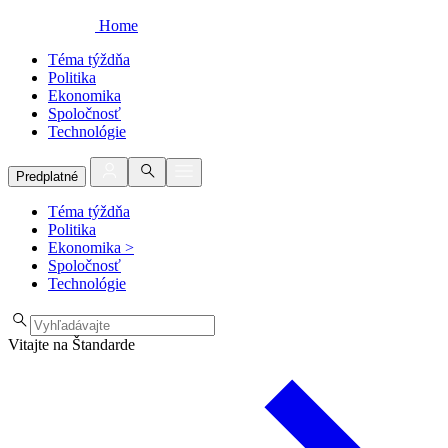
Home
Téma týždňa
Politika
Ekonomika
Spoločnosť
Technológie
Predplatné
Téma týždňa
Politika
Ekonomika
>
Spoločnosť
Technológie
Vitajte na Štandarde