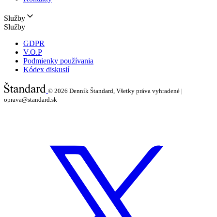
Služby
Služby
GDPR
V.O.P
Podmienky používania
Kódex diskusií
© 2026
Denník Štandard, Všetky práva vyhradené |
oprava@standard.sk