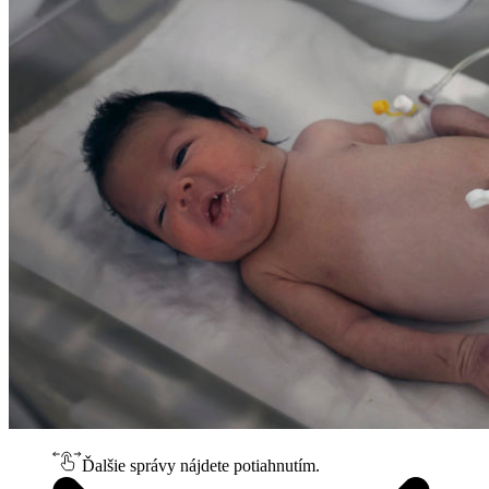
Ďalšie správy nájdete potiahnutím.