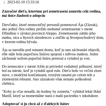
|
2023-02-10 15:33:16
Zázračné dieťa, ktorému pri zemetrasení zomrela celá rodina,
má tisíce žiadostí o adopciu
Dievčatko, ktoré nemocničný personál pomenoval Ája (Zázrak),
ako jediný člen rodiny prežilo mohutné zemetrasenie v meste
Džindíras v sýrskej provincii Aleppo. Zemetrasenie zabilo jeho
matku, otca a štyroch súrodencov a zničilo aj štvorposchodový dom,
v ktorom rodina bývala.
Ája sa narodila pod ruinami domu, keď ju tam záchranári objavili,
ešte stále bola pupočnou šnúrou spojená s mŕtvou matkou. Jeden
záchranár nožom pupočnú šnúru prerezal a vytiahol ju von.
Do nemocnice v meste Afrín ju priviedol vzdialený príbuzný, ktorý
bol na mieste, keď ju vytiahli spod ruín. Dieťa bolo vo veľmi zlom
stave, s modrými končatinami, reznými ranami po celom tele a
zlomenými rebrami. Ako zázrakom však nemalo poškodenú
chrbticu.
"Keby ju včas nenašli, do hodiny by zomrela," vyhlásil lekár Hání
Marúf, ktorý sa momentálne stará o malú pacientku v inkubátore.
Adoptovať si ju chcú až z ďalekých štátov