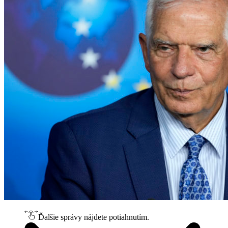
Ďalšie správy nájdete potiahnutím.