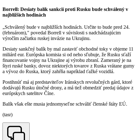
Borrell: Desiaty balík sankcií proti Rusku bude schválený v
najbližších hodinách
„Schválený bude v najbližších hodinách. Určite to bude pred 24.
(februárom)," povedal Borrell v súvislosti s nadchádzajúcim
výročím začiatku ruskej invázie na Ukrajinu.
Desiaty sankčný balík by mal zastaviť obchodné toky v objeme 11
miliárd eur. Európska komisia si od neho sľubuje, že Rusku sťaží
financovanie vojny na Ukrajine aj výrobu zbraní. Zameraný je na
štyri ruské banky, dovoz niektorých tovarov z Ruska vrátane gumy
a vývoz do Ruska, ktorý zahŕňa napríklad ťažké vozidlá.
Postihnúť má aj predstaviteľov Iránskych revolučných gárd, ktoré
dodávajú Rusku útočné drony, a má tiež obmedziť predaj údajov z
európskych satelitov Číne.
Balík však ešte musia jednomyseľne schváliť členské štáty EÚ.
(tasr)