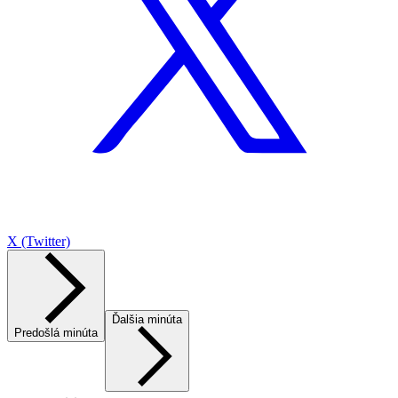
X (Twitter)
Ďalšia minúta
Predošlá minúta