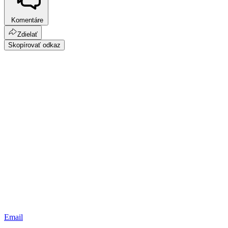
Komentáre
Zdielať
Skopírovať odkaz
Email