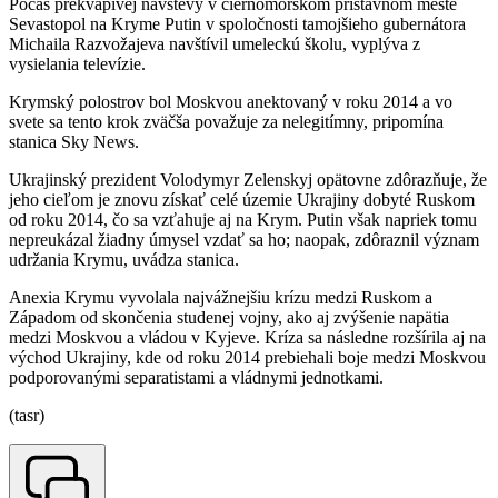
Počas prekvapivej návštevy v čiernomorskom prístavnom meste
Sevastopol na Kryme Putin v spoločnosti tamojšieho gubernátora
Michaila Razvožajeva navštívil umeleckú školu, vyplýva z
vysielania televízie.
Krymský polostrov bol Moskvou anektovaný v roku 2014 a vo
svete sa tento krok zväčša považuje za nelegitímny, pripomína
stanica Sky News.
Ukrajinský prezident Volodymyr Zelenskyj opätovne zdôrazňuje, že
jeho cieľom je znovu získať celé územie Ukrajiny dobyté Ruskom
od roku 2014, čo sa vzťahuje aj na Krym. Putin však napriek tomu
nepreukázal žiadny úmysel vzdať sa ho; naopak, zdôraznil význam
udržania Krymu, uvádza stanica.
Anexia Krymu vyvolala najvážnejšiu krízu medzi Ruskom a
Západom od skončenia studenej vojny, ako aj zvýšenie napätia
medzi Moskvou a vládou v Kyjeve. Kríza sa následne rozšírila aj na
východ Ukrajiny, kde od roku 2014 prebiehali boje medzi Moskvou
podporovanými separatistami a vládnymi jednotkami.
(tasr)