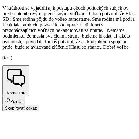
V krátkosti sa vyjadrili aj k postupu oboch politických subjektov
pred septembrovými predčasnými voľbami. Obaja potvrdili že Hlas-
SD i Sme rodina pôjdu do volieb samostatne. Sme rodina má podľa
Krajniaka ambíciu pozvať k spolupráci ľudí, ktorí v
predchádzajúcich voľbách nekandidovali za hnutie. "Nemáme
podmienku, že musia byť členmi strany, budeme hľadať aj takéto
osobnosti," povedal. Tomáš potvrdil, že ak k nejakému spojeniu
príde, bude to avizované zlúčenie Hlasu so stranou Dobrá voľba.
(tasr)
Komentáre
Zdielať
Skopírovať odkaz