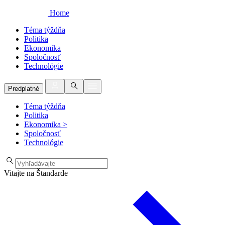
Home
Téma týždňa
Politika
Ekonomika
Spoločnosť
Technológie
Predplatné
Téma týždňa
Politika
Ekonomika
>
Spoločnosť
Technológie
Vitajte na Štandarde