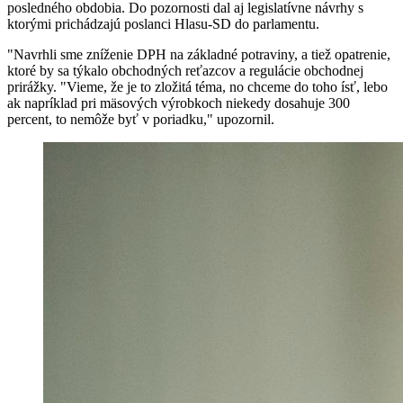
posledného obdobia. Do pozornosti dal aj legislatívne návrhy s
ktorými prichádzajú poslanci Hlasu-SD do parlamentu.
"Navrhli sme zníženie DPH na základné potraviny, a tiež opatrenie,
ktoré by sa týkalo obchodných reťazcov a regulácie obchodnej
prirážky. "Vieme, že je to zložitá téma, no chceme do toho ísť, lebo
ak napríklad pri mäsových výrobkoch niekedy dosahuje 300
percent, to nemôže byť v poriadku," upozornil.