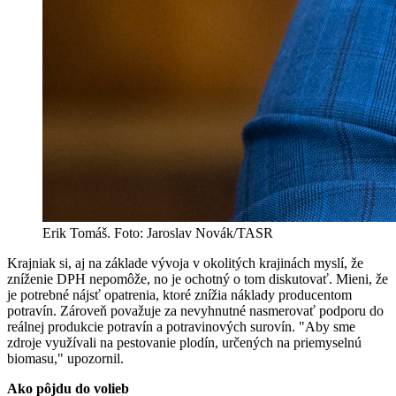
Erik Tomáš. Foto: Jaroslav Novák/TASR
Krajniak si, aj na základe vývoja v okolitých krajinách myslí, že
zníženie DPH nepomôže, no je ochotný o tom diskutovať. Mieni, že
je potrebné nájsť opatrenia, ktoré znížia náklady producentom
potravín. Zároveň považuje za nevyhnutné nasmerovať podporu do
reálnej produkcie potravín a potravinových surovín. "Aby sme
zdroje využívali na pestovanie plodín, určených na priemyselnú
biomasu," upozornil.
Ako pôjdu do volieb