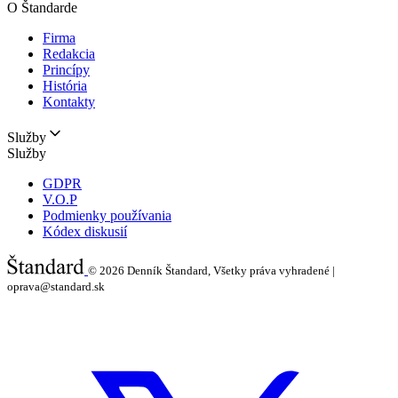
O Štandarde
Firma
Redakcia
Princípy
História
Kontakty
Služby
Služby
GDPR
V.O.P
Podmienky používania
Kódex diskusií
© 2026
Denník Štandard, Všetky práva vyhradené |
oprava@standard.sk