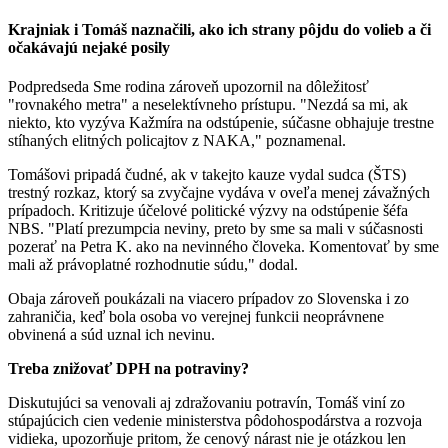
Krajniak i Tomáš naznačili, ako ich strany pôjdu do volieb a či
očakávajú nejaké posily
Podpredseda Sme rodina zároveň upozornil na dôležitosť
"rovnakého metra" a neselektívneho prístupu. "Nezdá sa mi, ak
niekto, kto vyzýva Kažmíra na odstúpenie, súčasne obhajuje trestne
stíhaných elitných policajtov z NAKA," poznamenal.
Tomášovi pripadá čudné, ak v takejto kauze vydal sudca (ŠTS)
trestný rozkaz, ktorý sa zvyčajne vydáva v oveľa menej závažných
prípadoch. Kritizuje účelové politické výzvy na odstúpenie šéfa
NBS. "Platí prezumpcia neviny, preto by sme sa mali v súčasnosti
pozerať na Petra K. ako na nevinného človeka. Komentovať by sme
mali až právoplatné rozhodnutie súdu," dodal.
Obaja zároveň poukázali na viacero prípadov zo Slovenska i zo
zahraničia, keď bola osoba vo verejnej funkcii neoprávnene
obvinená a súd uznal ich nevinu.
Treba znižovať DPH na potraviny?
Diskutujúci sa venovali aj zdražovaniu potravín, Tomáš viní zo
stúpajúcich cien vedenie ministerstva pôdohospodárstva a rozvoja
vidieka, upozorňuje pritom, že cenový nárast nie je otázkou len