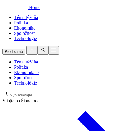
Home
Téma týždňa
Politika
Ekonomika
Spoločnosť
Technológie
Predplatné
Téma týždňa
Politika
Ekonomika
>
Spoločnosť
Technológie
Vitajte na Štandarde