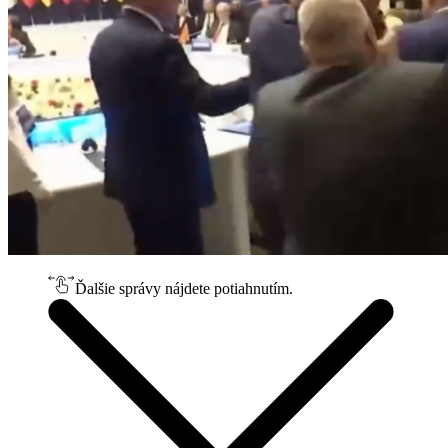
Ďalšie správy nájdete potiahnutím.