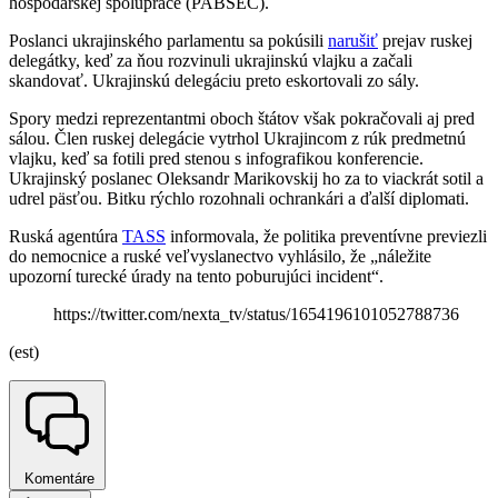
hospodárskej spolupráce (PABSEC).
Poslanci ukrajinského parlamentu sa pokúsili
narušiť
prejav ruskej
delegátky, keď za ňou rozvinuli ukrajinskú vlajku a začali
skandovať. Ukrajinskú delegáciu preto eskortovali zo sály.
Spory medzi reprezentantmi oboch štátov však pokračovali aj pred
sálou. Člen ruskej delegácie vytrhol Ukrajincom z rúk predmetnú
vlajku, keď sa fotili pred stenou s infografikou konferencie.
Ukrajinský poslanec Oleksandr Marikovskij ho za to viackrát sotil a
udrel päsťou. Bitku rýchlo rozohnali ochrankári a ďalší diplomati.
Ruská agentúra
TASS
informovala, že politika preventívne previezli
do nemocnice a ruské veľvyslanectvo vyhlásilo, že „náležite
upozorní turecké úrady na tento poburujúci incident“.
https://twitter.com/nexta_tv/status/1654196101052788736
(est)
Komentáre