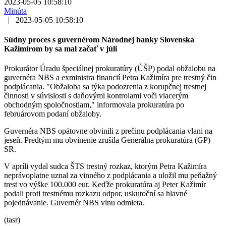
2023-05-05 10:58:10
Minúta
|
2023-05-05 10:58:10
Súdny proces s guvernérom Národnej banky Slovenska
Kažimírom by sa mal začať v júli
Prokurátor Úradu špeciálnej prokuratúry (ÚŠP) podal obžalobu na
guvernéra NBS a exministra financií Petra Kažimíra pre trestný čin
podplácania. "Obžaloba sa týka podozrenia z korupčnej trestnej
činnosti v súvislosti s daňovými kontrolami voči viacerým
obchodným spoločnostiam," informovala prokuratúra po
februárovom podaní obžaloby.
Guvernéra NBS opätovne obvinili z prečinu podplácania vlani na
jeseň. Predtým mu obvinenie zrušila Generálna prokuratúra (GP)
SR.
V apríli vydal sudca ŠTS trestný rozkaz, ktorým Petra Kažimíra
neprávoplatne uznal za vinného z podplácania a uložil mu peňažný
trest vo výške 100.000 eur. Keďže prokuratúra aj Peter Kažimír
podali proti trestnému rozkazu odpor, uskutoční sa hlavné
pojednávanie. Guvernér NBS vinu odmieta.
(tasr)