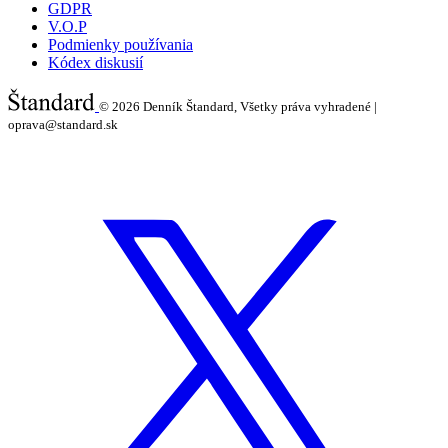
GDPR
V.O.P
Podmienky používania
Kódex diskusií
© 2026
Denník Štandard, Všetky práva vyhradené |
oprava@standard.sk