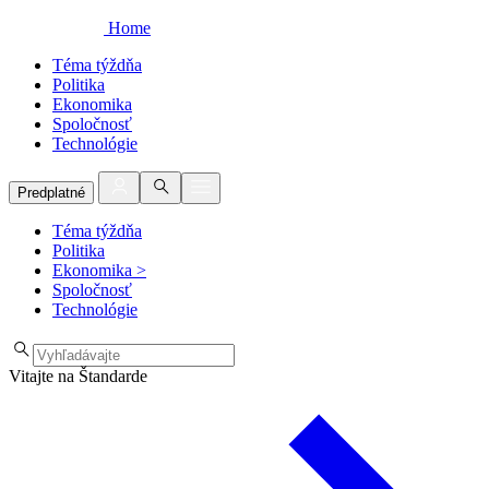
Home
Téma týždňa
Politika
Ekonomika
Spoločnosť
Technológie
Predplatné
Téma týždňa
Politika
Ekonomika
>
Spoločnosť
Technológie
Vitajte na Štandarde