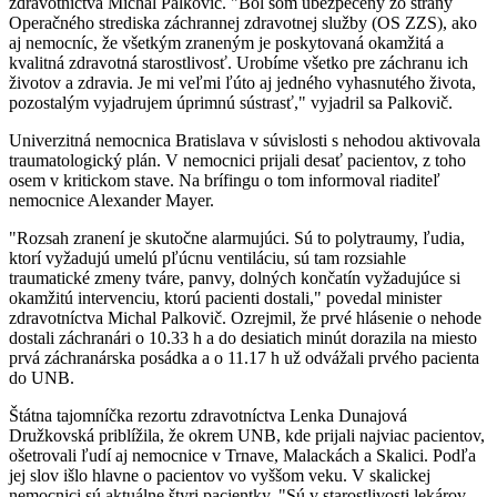
zdravotníctva Michal Palkovič. "Bol som ubezpečený zo strany
Operačného strediska záchrannej zdravotnej služby (OS ZZS), ako
aj nemocníc, že všetkým zraneným je poskytovaná okamžitá a
kvalitná zdravotná starostlivosť. Urobíme všetko pre záchranu ich
životov a zdravia. Je mi veľmi ľúto aj jedného vyhasnutého života,
pozostalým vyjadrujem úprimnú sústrasť," vyjadril sa Palkovič.
Univerzitná nemocnica Bratislava v súvislosti s nehodou aktivovala
traumatologický plán. V nemocnici prijali desať pacientov, z toho
osem v kritickom stave. Na brífingu o tom informoval riaditeľ
nemocnice Alexander Mayer.
"Rozsah zranení je skutočne alarmujúci. Sú to polytraumy, ľudia,
ktorí vyžadujú umelú pľúcnu ventiláciu, sú tam rozsiahle
traumatické zmeny tváre, panvy, dolných končatín vyžadujúce si
okamžitú intervenciu, ktorú pacienti dostali," povedal minister
zdravotníctva Michal Palkovič. Ozrejmil, že prvé hlásenie o nehode
dostali záchranári o 10.33 h a do desiatich minút dorazila na miesto
prvá záchranárska posádka a o 11.17 h už odvážali prvého pacienta
do UNB.
Štátna tajomníčka rezortu zdravotníctva Lenka Dunajová
Družkovská priblížila, že okrem UNB, kde prijali najviac pacientov,
ošetrovali ľudí aj nemocnice v Trnave, Malackách a Skalici. Podľa
jej slov išlo hlavne o pacientov vo vyššom veku. V skalickej
nemocnici sú aktuálne štyri pacientky. "Sú v starostlivosti lekárov