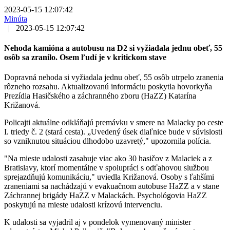
2023-05-15 12:07:42
Minúta
|
2023-05-15 12:07:42
Nehoda kamióna a autobusu na D2 si vyžiadala jednu obeť, 55
osôb sa zranilo. Osem ľudí je v kritickom stave
Dopravná nehoda si vyžiadala jednu obeť, 55 osôb utrpelo zranenia
rôzneho rozsahu. Aktualizovanú informáciu poskytla hovorkyňa
Prezídia Hasičského a záchranného zboru (HaZZ) Katarína
Križanová.
Policajti aktuálne odkláňajú premávku v smere na Malacky po ceste
I. triedy č. 2 (stará cesta). „Uvedený úsek diaľnice bude v súvislosti
so vzniknutou situáciou dlhodobo uzavretý," upozornila polícia.
"Na mieste udalosti zasahuje viac ako 30 hasičov z Malaciek a z
Bratislavy, ktorí momentálne v spolupráci s odťahovou službou
sprejazdňujú komunikáciu," uviedla Križanová. Osoby s ľahšími
zraneniami sa nachádzajú v evakuačnom autobuse HaZZ a v stane
Záchrannej brigády HaZZ v Malackách. Psychológovia HaZZ
poskytujú na mieste udalosti krízovú intervenciu.
K udalosti sa vyjadril aj v pondelok vymenovaný minister