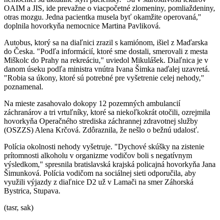
OAIM a JIS, ide prevažne o viacpočetné zlomeniny, pomliaždeniny,
otras mozgu. Jedna pacientka musela byť okamžite operovaná,"
doplnila hovorkyňa nemocnice Martina Pavliková.
Autobus, ktorý sa na diaľnici zrazil s kamiónom, išiel z Maďarska
do Česka. "Podľa informácií, ktoré sme dostali, smerovali z mesta
Miškolc do Prahy na rekreáciu," uviedol Mikulášek. Diaľnica je v
danom úseku podľa ministra vnútra Ivana Šimka naďalej uzavretá.
"Robia sa úkony, ktoré sú potrebné pre vyšetrenie celej nehody,"
poznamenal.
Na mieste zasahovalo dokopy 12 pozemných ambulancií
záchranárov a tri vrtuľníky, ktoré sa niekoľkokrát otočili, ozrejmila
hovorkyňa Operačného strediska záchrannej zdravotnej služby
(OSZZS) Alena Krčová. Zdôraznila, že nešlo o bežnú udalosť.
Polícia okolnosti nehody vyšetruje. "Dychové skúšky na zistenie
prítomnosti alkoholu v organizme vodičov boli s negatívnym
výsledkom," spresnila bratislavská krajská policajná hovorkyňa Jana
Šimunková. Polícia vodičom na sociálnej sieti odporučila, aby
využili výjazdy z diaľnice D2 už v Lamači na smer Záhorská
Bystrica, Stupava.
(tasr, sak)