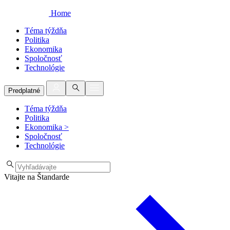
Home
Téma týždňa
Politika
Ekonomika
Spoločnosť
Technológie
Predplatné
Téma týždňa
Politika
Ekonomika
>
Spoločnosť
Technológie
Vitajte na Štandarde