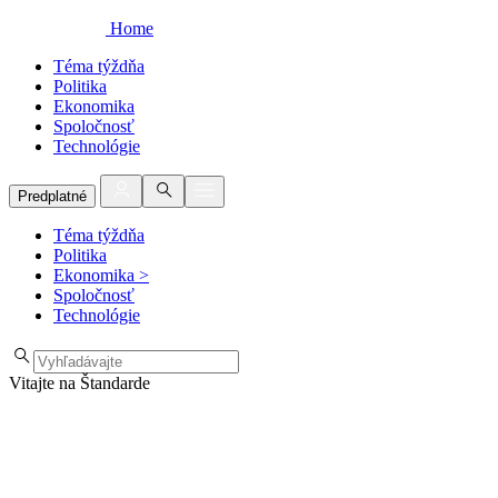
Home
Téma týždňa
Politika
Ekonomika
Spoločnosť
Technológie
Predplatné
Téma týždňa
Politika
Ekonomika
>
Spoločnosť
Technológie
Vitajte na Štandarde