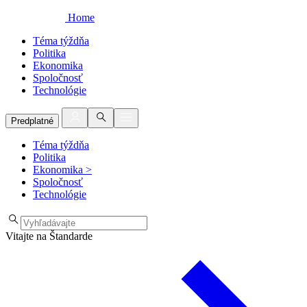
Home
Téma týždňa
Politika
Ekonomika
Spoločnosť
Technológie
Predplatné
Téma týždňa
Politika
Ekonomika
>
Spoločnosť
Technológie
Vitajte na Štandarde