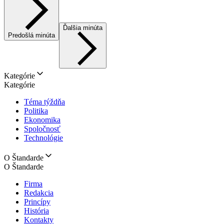
Ďalšia minúta
Predošlá minúta
Kategórie
Kategórie
Téma týždňa
Politika
Ekonomika
Spoločnosť
Technológie
O Štandarde
O Štandarde
Firma
Redakcia
Princípy
História
Kontakty