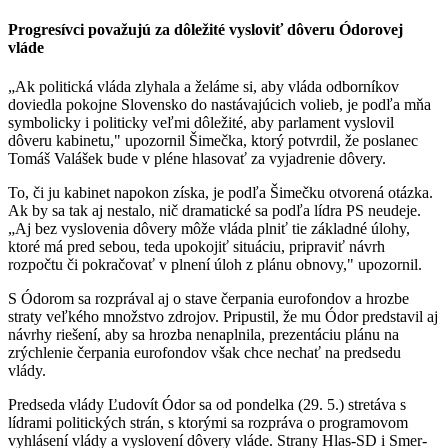
Progresívci považujú za dôležité vysloviť dôveru Ódorovej
vláde
„Ak politická vláda zlyhala a želáme si, aby vláda odborníkov
doviedla pokojne Slovensko do nastávajúcich volieb, je podľa mňa
symbolicky i politicky veľmi dôležité, aby parlament vyslovil
dôveru kabinetu," upozornil Šimečka, ktorý potvrdil, že poslanec
Tomáš Valášek bude v pléne hlasovať za vyjadrenie dôvery.
To, či ju kabinet napokon získa, je podľa Šimečku otvorená otázka.
Ak by sa tak aj nestalo, nič dramatické sa podľa lídra PS neudeje.
„Aj bez vyslovenia dôvery môže vláda plniť tie základné úlohy,
ktoré má pred sebou, teda upokojiť situáciu, pripraviť návrh
rozpočtu či pokračovať v plnení úloh z plánu obnovy," upozornil.
S Ódorom sa rozprával aj o stave čerpania eurofondov a hrozbe
straty veľkého množstvo zdrojov. Pripustil, že mu Ódor predstavil aj
návrhy riešení, aby sa hrozba nenaplnila, prezentáciu plánu na
zrýchlenie čerpania eurofondov však chce nechať na predsedu
vlády.
Predseda vlády Ľudovít Ódor sa od pondelka (29. 5.) stretáva s
lídrami politických strán, s ktorými sa rozpráva o programovom
vyhlásení vlády a vyslovení dôvery vláde. Strany Hlas-SD i Smer-