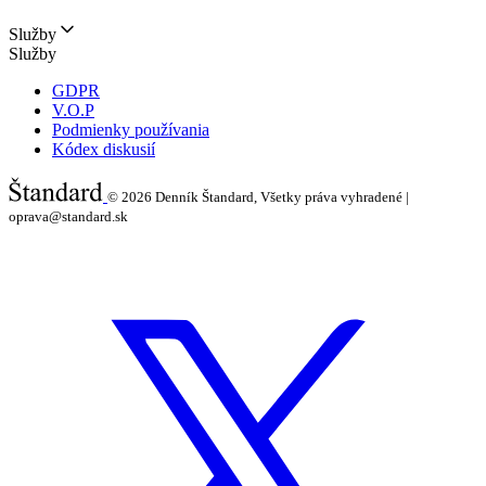
Služby
Služby
GDPR
V.O.P
Podmienky používania
Kódex diskusií
© 2026
Denník Štandard, Všetky práva vyhradené |
oprava@standard.sk