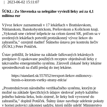
|
2023-06-02 15:11:07
ŠÚKL: Zo Slovenska sa nelegálne vyviezli lieky asi za 4,1
milióna eur
Vývoz liekov zaznamenali v 17 lekárňach v Bratislavskom,
Nitrianskom, Banskobystrickom, Prešovskom a Košickom kraji.
„Vykonali sme cielené inšpekcie na celom území SR, pričom sa v
uvedených lekárňach potvrdil protizákonný vývoz liekov do
zahraničia," ozrejmil riaditeľ Štátneho ústavu pre kontrolu liečiv
(ŠÚKL) Peter Potúček.
Ústav priblížil, že lekárne na základe falšovaných lekárskych
predpisov či opakovane použitých receptov objednávali lieky z
takzvaného emergentného systému. Zároveň získané lieky lekárne
sprostredkovali na ďalší predaj do inej lekárne.
https://standard.sk/357052/reexport-liekov-milionovy-
biznis-o-ktorom-vsetky-strany-mlcia/
„Prostredníctvom národného verifikačného systému, ktorým je
možné na základe špecifických údajov sledovať pohyb každého
jedného balenia lieku, bolo zistené, že lieky boli vyvezené do
zahraničia," doplnil Potúček. Štátny ústav navrhuje udelenie pokuty
v hornej polovici zákonnej sadzby, ktorú môže udeliť Ministerstvo