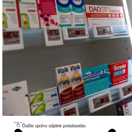
Ďalšie správy nájdete potiahnutím.