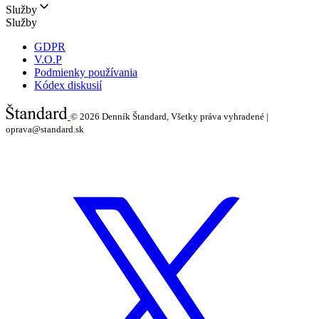
Služby
Služby
GDPR
V.O.P
Podmienky používania
Kódex diskusií
© 2026
Denník Štandard, Všetky práva vyhradené |
oprava@standard.sk