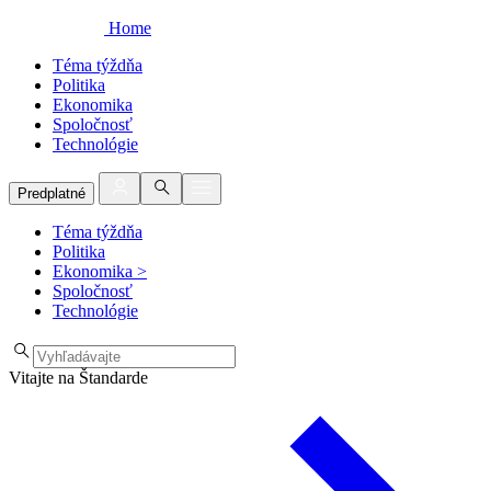
Home
Téma týždňa
Politika
Ekonomika
Spoločnosť
Technológie
Predplatné
Téma týždňa
Politika
Ekonomika
>
Spoločnosť
Technológie
Vitajte na Štandarde