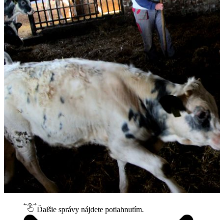
Ďalšie správy nájdete potiahnutím.