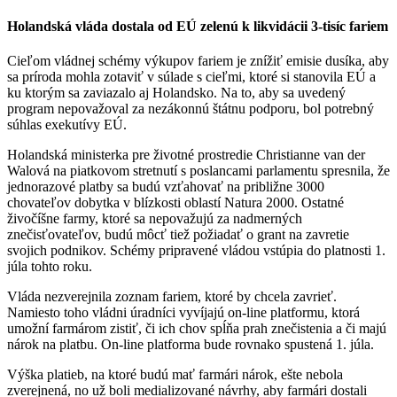
Holandská vláda dostala od EÚ zelenú k likvidácii 3-tisíc fariem
Cieľom vládnej schémy výkupov fariem je znížiť emisie dusíka, aby
sa príroda mohla zotaviť v súlade s cieľmi, ktoré si stanovila EÚ a
ku ktorým sa zaviazalo aj Holandsko. Na to, aby sa uvedený
program nepovažoval za nezákonnú štátnu podporu, bol potrebný
súhlas exekutívy EÚ.
Holandská ministerka pre životné prostredie Christianne van der
Walová na piatkovom stretnutí s poslancami parlamentu spresnila, že
jednorazové platby sa budú vzťahovať na približne 3000
chovateľov dobytka v blízkosti oblastí Natura 2000. Ostatné
živočíšne farmy, ktoré sa nepovažujú za nadmerných
znečisťovateľov, budú môcť tiež požiadať o grant na zavretie
svojich podnikov. Schémy pripravené vládou vstúpia do platnosti 1.
júla tohto roku.
Vláda nezverejnila zoznam fariem, ktoré by chcela zavrieť.
Namiesto toho vládni úradníci vyvíjajú on-line platformu, ktorá
umožní farmárom zistiť, či ich chov spĺňa prah znečistenia a či majú
nárok na platbu. On-line platforma bude rovnako spustená 1. júla.
Výška platieb, na ktoré budú mať farmári nárok, ešte nebola
zverejnená, no už boli medializované návrhy, aby farmári dostali