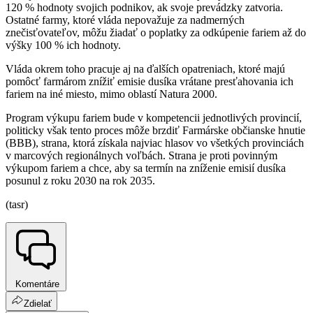
120 % hodnoty svojich podnikov, ak svoje prevádzky zatvoria.
Ostatné farmy, ktoré vláda nepovažuje za nadmerných
znečisťovateľov, môžu žiadať o poplatky za odkúpenie fariem až do
výšky 100 % ich hodnoty.
Vláda okrem toho pracuje aj na ďalších opatreniach, ktoré majú
pomôcť farmárom znížiť emisie dusíka vrátane presťahovania ich
fariem na iné miesto, mimo oblastí Natura 2000.
Program výkupu fariem bude v kompetencii jednotlivých provincií,
politicky však tento proces môže brzdiť Farmárske občianske hnutie
(BBB), strana, ktorá získala najviac hlasov vo všetkých provinciách
v marcových regionálnych voľbách. Strana je proti povinným
výkupom fariem a chce, aby sa termín na zníženie emisií dusíka
posunul z roku 2030 na rok 2035.
(tasr)
Komentáre
Zdielať