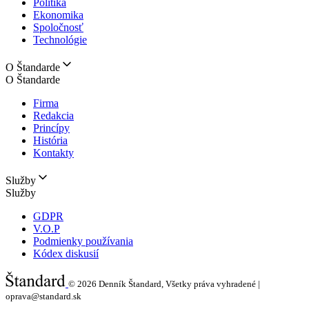
Politika
Ekonomika
Spoločnosť
Technológie
O Štandarde
O Štandarde
Firma
Redakcia
Princípy
História
Kontakty
Služby
Služby
GDPR
V.O.P
Podmienky používania
Kódex diskusií
© 2026
Denník Štandard, Všetky práva vyhradené |
oprava@standard.sk