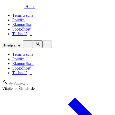
Home
Téma týždňa
Politika
Ekonomika
Spoločnosť
Technológie
Predplatné
Téma týždňa
Politika
Ekonomika
>
Spoločnosť
Technológie
Vitajte na Štandarde