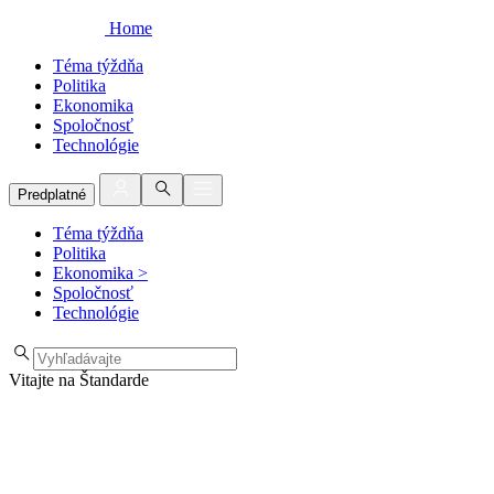
Home
Téma týždňa
Politika
Ekonomika
Spoločnosť
Technológie
Predplatné
Téma týždňa
Politika
Ekonomika
>
Spoločnosť
Technológie
Vitajte na Štandarde