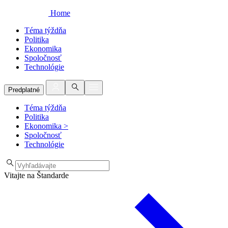
Home
Téma týždňa
Politika
Ekonomika
Spoločnosť
Technológie
Predplatné
Téma týždňa
Politika
Ekonomika
>
Spoločnosť
Technológie
Vitajte na Štandarde