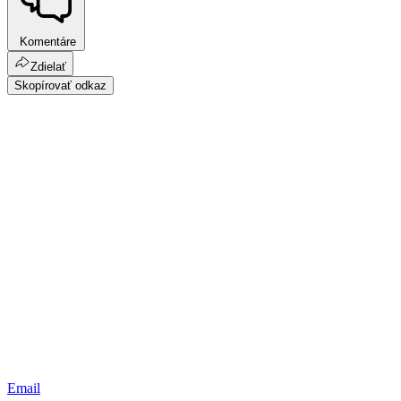
Komentáre
Zdielať
Skopírovať odkaz
Email