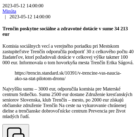
2023-05-12 14:00:00
Minúta
|
2023-05-12 14:00:00
Trenčín poskytne sociálne a zdravotné dotácie v sume 34 213
eur
Komisia sociálnych vecí a verejného poriadku pri Mestskom
zastupiteľstve Trenčín odporučila podporiť 30 z celkového počtu 40
žiadateľov, ktorí požadovali dotácie v celkovej výške takmer 100
000 eur. Informovala o tom hovorkyňa mesta Trenčín Erika Ságová.
https://trencin.standard.sk/10391/v-trencine-vas-naucia-
ako-sa-stat-pilotom-dronu/
Najvyššiu sumu – 3000 eur, odporučila komisia pre Materské
centrum Srdiečko. Sumu 2500 eur dostane Združenie kresťanských
seniorov Slovenska, klub Trenčín – mesto, po 2000 eur získajú
občianske združenie Trenčín Na ceste na vykurovanie chránenej
dielne a trenčianske dobrovoľnícke centrum Prevencia pre život
mladých ľudí.