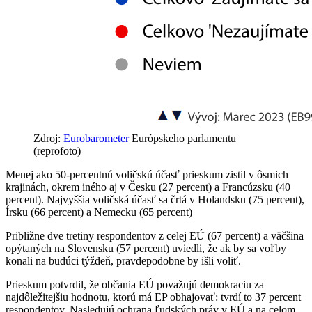
Zdroj:
Eurobarometer
Európskeho parlamentu
(reprofoto)
Menej ako 50-percentnú voličskú účasť prieskum zistil v ôsmich
krajinách, okrem iného aj v Česku (27 percent) a Francúzsku (40
percent). Najvyššia voličská účasť sa črtá v Holandsku (75 percent),
Írsku (66 percent) a Nemecku (65 percent)
Približne dve tretiny respondentov z celej EÚ (67 percent) a väčšina
opýtaných na Slovensku (57 percent) uviedli, že ak by sa voľby
konali na budúci týždeň, pravdepodobne by išli voliť.
Prieskum potvrdil, že občania EÚ považujú demokraciu za
najdôležitejšiu hodnotu, ktorú má EP obhajovať: tvrdí to 37 percent
respondentov. Nasledujú ochrana ľudských práv v EÚ a na celom