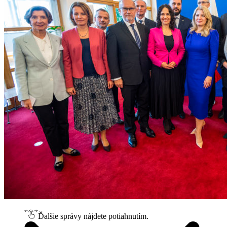
Ďalšie správy nájdete potiahnutím.