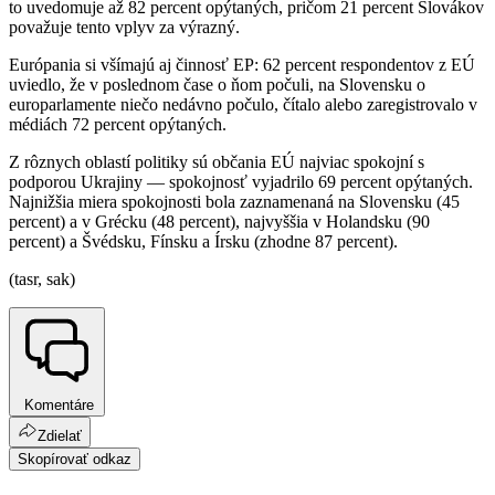
to uvedomuje až 82 percent opýtaných, pričom 21 percent Slovákov
považuje tento vplyv za výrazný.
Európania si všímajú aj činnosť EP: 62 percent respondentov z EÚ
uviedlo, že v poslednom čase o ňom počuli, na Slovensku o
europarlamente niečo nedávno počulo, čítalo alebo zaregistrovalo v
médiách 72 percent opýtaných.
Z rôznych oblastí politiky sú občania EÚ najviac spokojní s
podporou Ukrajiny — spokojnosť vyjadrilo 69 percent opýtaných.
Najnižšia miera spokojnosti bola zaznamenaná na Slovensku (45
percent) a v Grécku (48 percent), najvyššia v Holandsku (90
percent) a Švédsku, Fínsku a Írsku (zhodne 87 percent).
(tasr, sak)
Komentáre
Zdielať
Skopírovať odkaz