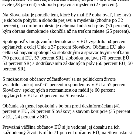
svete (28 percent) a sloboda prejavu a myslenia (27 percent).
Na Slovensku je poradie tém, ktoré by mal EP obhajovať, iné: prvá
je sloboda pohybu a sloboda prejavu a myslenia (zhodne po 32
percent), na druhom mieste je ochrana ľudských práv (30 percent),
kým obrana demokracie skončila až na treťom mieste (25 percent).
Spokojnosť s fungovaním demokracia v EÚ vyjadrilo 54 percent
opýtaných z celej Únie a 37 percent Slovákov. Občania EÚ ako
celku sú najviac spokojní so slobodnými a spravodlivými voľbami
(70 percent EÚ, 57 percent SR), slobodou prejavu (70 percent EÚ,
53 percent SR) a dodržiavaním základných práv (66 percent EÚ, 50
percent SR).
S možnosťou občanov zúčastňovať sa na politickom živote
vyjadrilo spokojnosť 61 percent respondentov v EÚ a 55 percent
Slovákov, spokojných s rozmanitosťou médií je 60 percent
opýtaných v EÚ a 53 percent na Slovensku.
Občania sú menej spokojní s bojom proti dezinformáciám (41
percent v EÚ, 29 percent Slovákov) a stavom korupcie (35 percent
v EÚ, 24 percent v SR).
Prevažná väčšina občanov EÚ si je vedomá jej dosahu na ich
každodenný život: tvrdí to 71 percent občanov EÚ, na Slovensku si