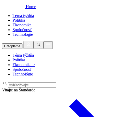
Home
Téma týždňa
Politika
Ekonomika
Spoločnosť
Technológie
Predplatné
Téma týždňa
Politika
Ekonomika
>
Spoločnosť
Technológie
Vitajte na Štandarde