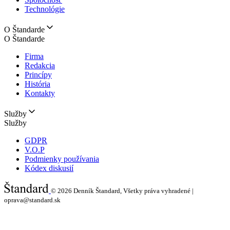
Technológie
O Štandarde
O Štandarde
Firma
Redakcia
Princípy
História
Kontakty
Služby
Služby
GDPR
V.O.P
Podmienky používania
Kódex diskusií
© 2026
Denník Štandard, Všetky práva vyhradené |
oprava@standard.sk