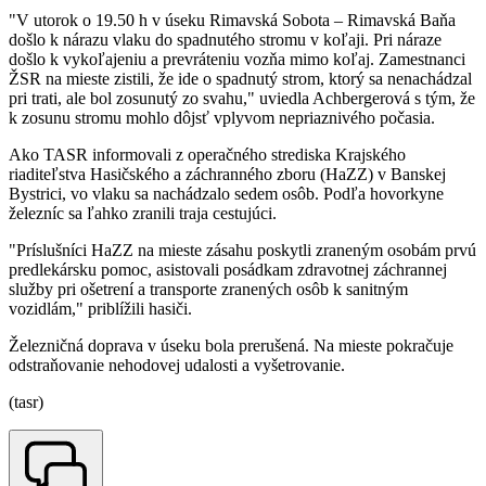
"V utorok o 19.50 h v úseku Rimavská Sobota – Rimavská Baňa
došlo k nárazu vlaku do spadnutého stromu v koľaji. Pri náraze
došlo k vykoľajeniu a prevráteniu vozňa mimo koľaj. Zamestnanci
ŽSR na mieste zistili, že ide o spadnutý strom, ktorý sa nenachádzal
pri trati, ale bol zosunutý zo svahu," uviedla Achbergerová s tým, že
k zosunu stromu mohlo dôjsť vplyvom nepriaznivého počasia.
Ako TASR informovali z operačného strediska Krajského
riaditeľstva Hasičského a záchranného zboru (HaZZ) v Banskej
Bystrici, vo vlaku sa nachádzalo sedem osôb. Podľa hovorkyne
železníc sa ľahko zranili traja cestujúci.
"Príslušníci HaZZ na mieste zásahu poskytli zraneným osobám prvú
predlekársku pomoc, asistovali posádkam zdravotnej záchrannej
služby pri ošetrení a transporte zranených osôb k sanitným
vozidlám," priblížili hasiči.
Železničná doprava v úseku bola prerušená. Na mieste pokračuje
odstraňovanie nehodovej udalosti a vyšetrovanie.
(tasr)