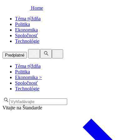
Home
Téma týždňa
Politika
Ekonomika
Spoločnosť
Technológie
Predplatné
Téma týždňa
Politika
Ekonomika
>
Spoločnosť
Technológie
Vitajte na Štandarde