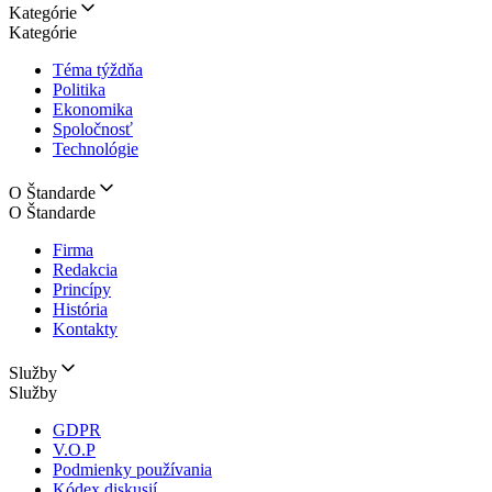
Kategórie
Kategórie
Téma týždňa
Politika
Ekonomika
Spoločnosť
Technológie
O Štandarde
O Štandarde
Firma
Redakcia
Princípy
História
Kontakty
Služby
Služby
GDPR
V.O.P
Podmienky používania
Kódex diskusií