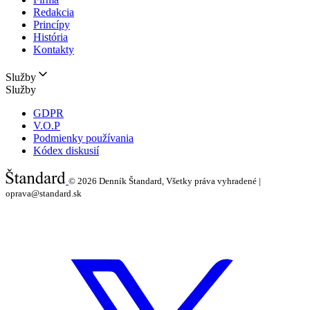
Redakcia
Princípy
História
Kontakty
Služby
Služby
GDPR
V.O.P
Podmienky používania
Kódex diskusií
© 2026
Denník Štandard, Všetky práva vyhradené |
oprava@standard.sk