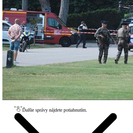
Ďalšie správy nájdete potiahnutím.