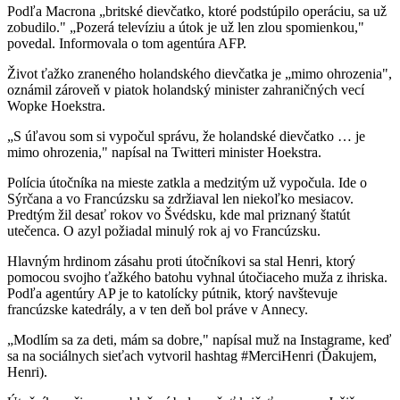
Podľa Macrona „britské dievčatko, ktoré podstúpilo operáciu, sa už
zobudilo." „Pozerá televíziu a útok je už len zlou spomienkou,"
povedal. Informovala o tom agentúra AFP.
Život ťažko zraneného holandského dievčatka je „mimo ohrozenia",
oznámil zároveň v piatok holandský minister zahraničných vecí
Wopke Hoekstra.
„S úľavou som si vypočul správu, že holandské dievčatko … je
mimo ohrozenia," napísal na Twitteri minister Hoekstra.
Polícia útočníka na mieste zatkla a medzitým už vypočula. Ide o
Sýrčana a vo Francúzsku sa zdržiaval len niekoľko mesiacov.
Predtým žil desať rokov vo Švédsku, kde mal priznaný štatút
utečenca. O azyl požiadal minulý rok aj vo Francúzsku.
Hlavným hrdinom zásahu proti útočníkovi sa stal Henri, ktorý
pomocou svojho ťažkého batohu vyhnal útočiaceho muža z ihriska.
Podľa agentúry AP je to katolícky pútnik, ktorý navštevuje
francúzske katedrály, a v ten deň bol práve v Annecy.
„Modlím sa za deti, mám sa dobre," napísal muž na Instagrame, keď
sa na sociálnych sieťach vytvoril hashtag #MerciHenri (Ďakujem,
Henri).