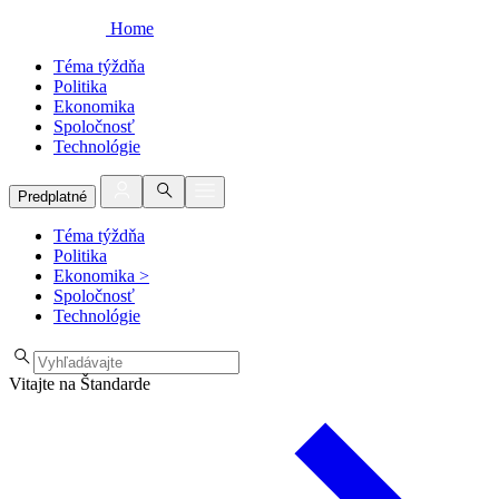
Home
Téma týždňa
Politika
Ekonomika
Spoločnosť
Technológie
Predplatné
Téma týždňa
Politika
Ekonomika
>
Spoločnosť
Technológie
Vitajte na Štandarde