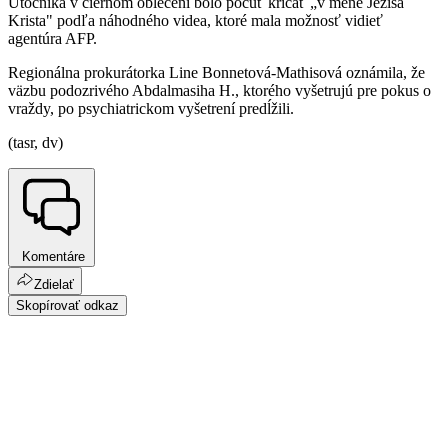
Útočníka v čiernom oblečení bolo počuť kričať „v mene Ježiša
Krista" podľa náhodného videa, ktoré mala možnosť vidieť
agentúra AFP.
Regionálna prokurátorka Line Bonnetová-Mathisová oznámila, že
väzbu podozrivého Abdalmasiha H., ktorého vyšetrujú pre pokus o
vraždy, po psychiatrickom vyšetrení predĺžili.
(tasr, dv)
Komentáre
Zdielať
Skopírovať odkaz