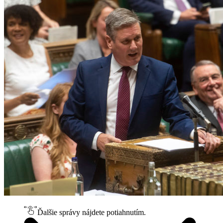
Ďalšie správy nájdete potiahnutím.