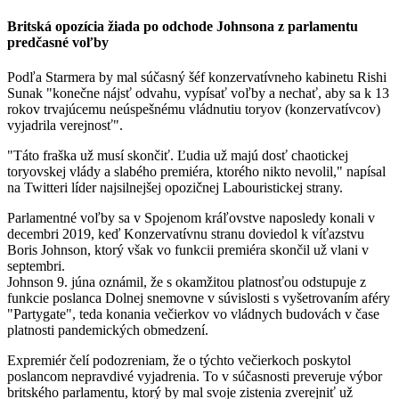
Britská opozícia žiada po odchode Johnsona z parlamentu
predčasné voľby
Podľa Starmera by mal súčasný šéf konzervatívneho kabinetu Rishi
Sunak "konečne nájsť odvahu, vypísať voľby a nechať, aby sa k 13
rokov trvajúcemu neúspešnému vládnutiu toryov (konzervatívcov)
vyjadrila verejnosť".
"Táto fraška už musí skončiť. Ľudia už majú dosť chaotickej
toryovskej vlády a slabého premiéra, ktorého nikto nevolil," napísal
na Twitteri líder najsilnejšej opozičnej Labouristickej strany.
Parlamentné voľby sa v Spojenom kráľovstve naposledy konali v
decembri 2019, keď Konzervatívnu stranu doviedol k víťazstvu
Boris Johnson, ktorý však vo funkcii premiéra skončil už vlani v
septembri.
Johnson 9. júna oznámil, že s okamžitou platnosťou odstupuje z
funkcie poslanca Dolnej snemovne v súvislosti s vyšetrovaním aféry
"Partygate", teda konania večierkov vo vládnych budovách v čase
platnosti pandemických obmedzení.
Expremiér čelí podozreniam, že o týchto večierkoch poskytol
poslancom nepravdivé vyjadrenia. To v súčasnosti preveruje výbor
britského parlamentu, ktorý by mal svoje zistenia zverejniť už