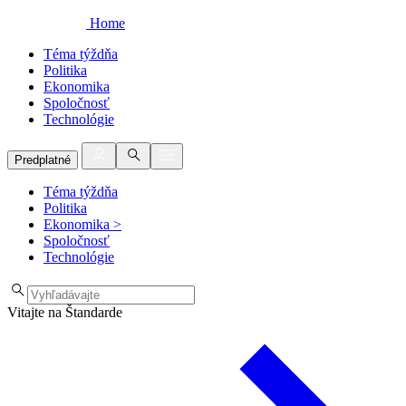
Home
Téma týždňa
Politika
Ekonomika
Spoločnosť
Technológie
Predplatné
Téma týždňa
Politika
Ekonomika
>
Spoločnosť
Technológie
Vitajte na Štandarde