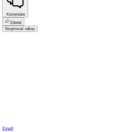
Komentáre
Zdielať
Skopírovať odkaz
Email