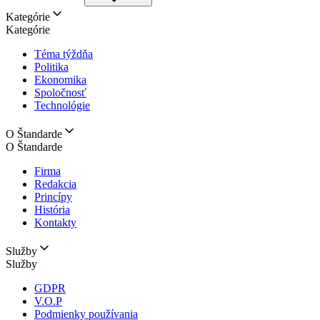
Kategórie
Kategórie
Téma týždňa
Politika
Ekonomika
Spoločnosť
Technológie
O Štandarde
O Štandarde
Firma
Redakcia
Princípy
História
Kontakty
Služby
Služby
GDPR
V.O.P
Podmienky používania