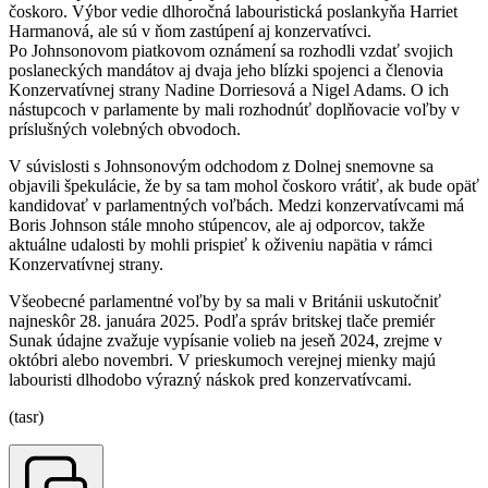
čoskoro. Výbor vedie dlhoročná labouristická poslankyňa Harriet
Harmanová, ale sú v ňom zastúpení aj konzervatívci.
Po Johnsonovom piatkovom oznámení sa rozhodli vzdať svojich
poslaneckých mandátov aj dvaja jeho blízki spojenci a členovia
Konzervatívnej strany Nadine Dorriesová a Nigel Adams. O ich
nástupcoch v parlamente by mali rozhodnúť doplňovacie voľby v
príslušných volebných obvodoch.
V súvislosti s Johnsonovým odchodom z Dolnej snemovne sa
objavili špekulácie, že by sa tam mohol čoskoro vrátiť, ak bude opäť
kandidovať v parlamentných voľbách. Medzi konzervatívcami má
Boris Johnson stále mnoho stúpencov, ale aj odporcov, takže
aktuálne udalosti by mohli prispieť k oživeniu napätia v rámci
Konzervatívnej strany.
Všeobecné parlamentné voľby by sa mali v Británii uskutočniť
najneskôr 28. januára 2025. Podľa správ britskej tlače premiér
Sunak údajne zvažuje vypísanie volieb na jeseň 2024, zrejme v
októbri alebo novembri. V prieskumoch verejnej mienky majú
labouristi dlhodobo výrazný náskok pred konzervatívcami.
(tasr)