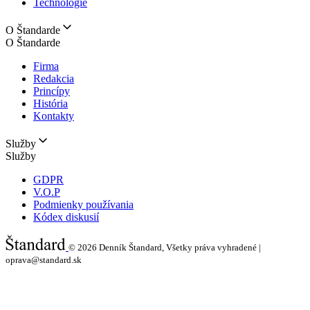
Technológie
O Štandarde
O Štandarde
Firma
Redakcia
Princípy
História
Kontakty
Služby
Služby
GDPR
V.O.P
Podmienky používania
Kódex diskusií
© 2026
Denník Štandard, Všetky práva vyhradené |
oprava@standard.sk