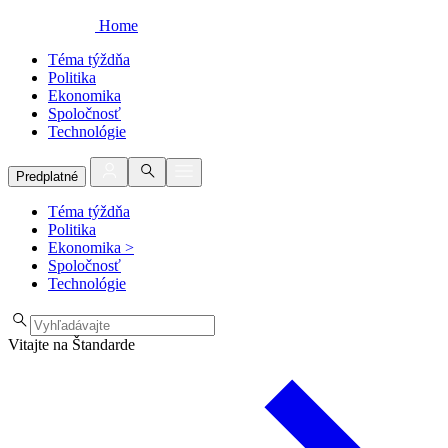
Home
Téma týždňa
Politika
Ekonomika
Spoločnosť
Technológie
Predplatné
Téma týždňa
Politika
Ekonomika
>
Spoločnosť
Technológie
Vitajte na Štandarde