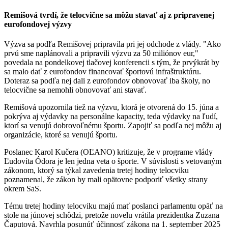
Remišová tvrdí, že telocvične sa môžu stavať aj z pripravenej
eurofondovej výzvy
Výzva sa podľa Remišovej pripravila pri jej odchode z vlády. "Ako
prvú sme naplánovali a pripravili výzvu za 50 miliónov eur,"
povedala na pondelkovej tlačovej konferencii s tým, že prvýkrát by
sa malo dať z eurofondov financovať športovú infraštruktúru.
Doteraz sa podľa nej dali z eurofondov obnovovať iba školy, no
telocvične sa nemohli obnovovať ani stavať.
Remišová upozornila tiež na výzvu, ktorá je otvorená do 15. júna a
pokrýva aj výdavky na personálne kapacity, teda výdavky na ľudí,
ktorí sa venujú dobrovoľnému športu. Zapojiť sa podľa nej môžu aj
organizácie, ktoré sa venujú športu.
Poslanec Karol Kučera (OĽANO) kritizuje, že v programe vlády
Ľudovíta Ódora je len jedna veta o športe. V súvislosti s vetovaným
zákonom, ktorý sa týkal zavedenia tretej hodiny telocviku
poznamenal, že zákon by mali opätovne podporiť všetky strany
okrem SaS.
Tému tretej hodiny telocviku majú mať poslanci parlamentu opäť na
stole na júnovej schôdzi, pretože novelu vrátila prezidentka Zuzana
Čaputová. Navrhla posunúť účinnosť zákona na 1. september 2025