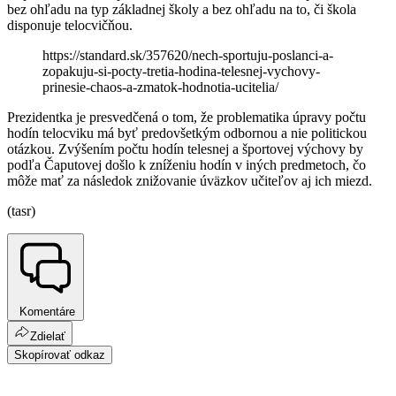
bez ohľadu na typ základnej školy a bez ohľadu na to, či škola
disponuje telocvičňou.
https://standard.sk/357620/nech-sportuju-poslanci-a-
zopakuju-si-pocty-tretia-hodina-telesnej-vychovy-
prinesie-chaos-a-zmatok-hodnotia-ucitelia/
Prezidentka je presvedčená o tom, že problematika úpravy počtu
hodín telocviku má byť predovšetkým odbornou a nie politickou
otázkou. Zvýšením počtu hodín telesnej a športovej výchovy by
podľa Čaputovej došlo k zníženiu hodín v iných predmetoch, čo
môže mať za následok znižovanie úväzkov učiteľov aj ich miezd.
(tasr)
Komentáre
Zdielať
Skopírovať odkaz