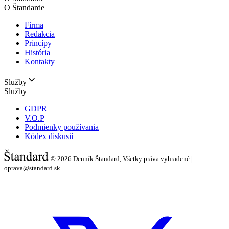
O Štandarde
Firma
Redakcia
Princípy
História
Kontakty
Služby
Služby
GDPR
V.O.P
Podmienky používania
Kódex diskusií
© 2026
Denník Štandard, Všetky práva vyhradené |
oprava@standard.sk