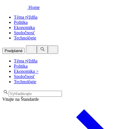
Home
Téma týždňa
Politika
Ekonomika
Spoločnosť
Technológie
Predplatné
Téma týždňa
Politika
Ekonomika
>
Spoločnosť
Technológie
Vitajte na Štandarde