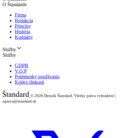
O Štandarde
Firma
Redakcia
Princípy
História
Kontakty
Služby
Služby
GDPR
V.O.P
Podmienky používania
Kódex diskusií
© 2026
Denník Štandard, Všetky práva vyhradené |
oprava@standard.sk