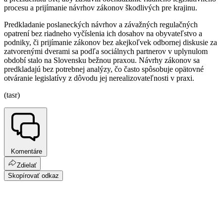
procesu a prijímanie návrhov zákonov škodlivých pre krajinu.
Predkladanie poslaneckých návrhov a závažných regulačných
opatrení bez riadneho vyčíslenia ich dosahov na obyvateľstvo a
podniky, či prijímanie zákonov bez akejkoľvek odbornej diskusie za
zatvorenými dverami sa podľa sociálnych partnerov v uplynulom
období stalo na Slovensku bežnou praxou. Návrhy zákonov sa
predkladajú bez potrebnej analýzy, čo často spôsobuje opätovné
otváranie legislatívy z dôvodu jej nerealizovateľnosti v praxi.
(tasr)
Komentáre
Zdielať
Skopírovať odkaz