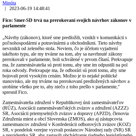
Minúta
|
2023-06-19 14:48:41
Fico: Smer-SD trvá na prerokovaní svojich návrhov zákonov v
parlamente
„Návrhy (zákonov), ktoré sme predložili, vznikli v komunikácii s
poľnohospodármi a potravinármi a obchodníkmi. Tieto návrhy
nevznikli od zeleného stola. Neviem, čo je účelom vyjadrení
takéhoto typu, ale my trváme na tom, aby sa navrhnuté zákony
prerokovali v parlamente, boli schválené v prvom čítaní. Prekvapuje
ma, že zamestnávatelia sú proti tomu, aby sme im odpustili na pol
roka odvody. Prekvapuje ma, že odborári sú proti tomu, aby sme
bojovali proti vysokým cenám. Možno je to nejaké politické
stanovisko, ale my trváme na prerokovaní predložených návrhov a
urobíme všetko pre to, aby niečo z toho prešlo v parlamente,"
spresnil Fico.
Zamestnávatelia združení v Republikovej únii zamestnávateľov
(RÚZ), Asociácii zamestnávateľských zväzov a združení (AZZZ)
SR, Asociácii priemyselných zväzov a dopravy (APZD), členovia
Združenia miest a obcí Slovenska (ZMOS), ako aj zástupcovia
zamestnancov združení v Konfederácii odborových zväzov (KOZ)
SR, v pondelok verejne vyzvali poslancov Národnej rady (NR) SR
a prezidentku SR, aby zastavili obchádzanie riadneho legislatívneho