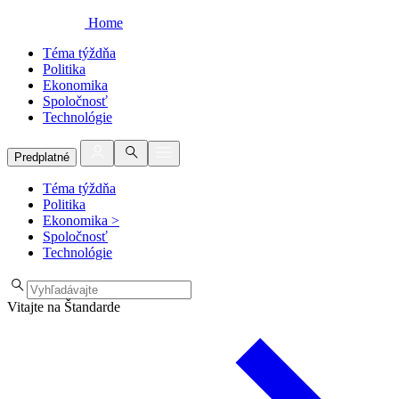
Home
Téma týždňa
Politika
Ekonomika
Spoločnosť
Technológie
Predplatné
Téma týždňa
Politika
Ekonomika
>
Spoločnosť
Technológie
Vitajte na Štandarde